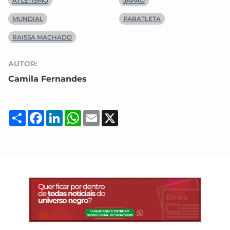
ATLETISMO
JAPÃO
MUNDIAL
PARATLETA
RAISSA MACHADO
AUTOR:
Camila Fernandes
Compartilhar
Facebook
LinkedIn
WhatsApp
Email
X