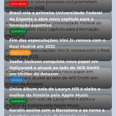
AFRI NEWS
05/08/2026
Brasil cria a primeira Universidade Federal
do Esporte e abre novo capítulo para a
formação esportiva
ESPORTES
08/07/2026
Fim das especulações: Vini Jr. renova com o
Real Madrid até 2032
CINEMA E TV
06/08/2026
Jaafar Jackson conquista novo papel em
Hollywood e atuará ao lado de Will Smith
em thriller da Amazon
MÚSICA
06/08/2026
Único álbum solo de Lauryn Hill é eleito o
melhor da história pela Apple Music
ESPORTES
06/08/2026
Kerolin assina com o Barcelona e se torna a