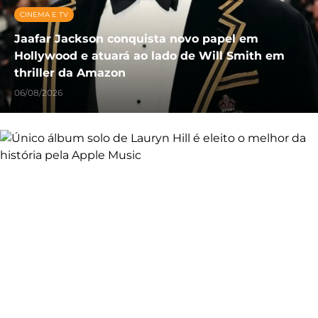
CINEMA E TV
Jaafar Jackson conquista novo papel em
Hollywood e atuará ao lado de Will Smith em
thriller da Amazon
06/08/2026