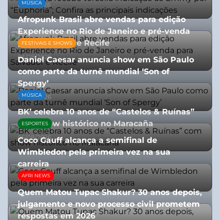
MÚSICA
08/07/2026
Afropunk Brasil abre vendas para edição
Experience no Rio de Janeiro e pré-venda
para Salvador e Recife
FESTIVAIS E SHOWS
03/08/2026
Daniel Caesar anuncia show em São Paulo
como parte da turnê mundial ‘Son of
Spergy’
MÚSICA
05/08/2026
BK’ celebra 10 anos de “Castelos & Ruínas”
com show histórico no Maracaña
ESPORTES
06/08/2026
Coco Gauff alcança a semifinal de
Wimbledon pela primeira vez na sua
carreira
AFRI NEWS
08/07/2026
Quem Matou Tupac Shakur? 30 anos depois,
julgamento e novo processo civil prometem
respostas em 2026