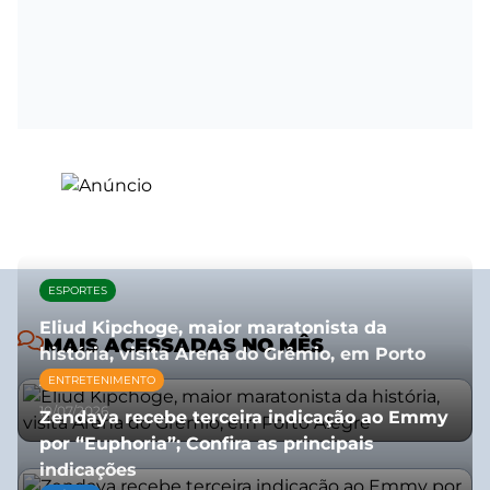
ESPORTES
Eliud Kipchoge, maior maratonista da
MAIS ACESSADAS NO MÊS
história, visita Arena do Grêmio, em Porto
Alegre
ENTRETENIMENTO
10/07/2026
Zendaya recebe terceira indicação ao Emmy
por “Euphoria”; Confira as principais
indicações