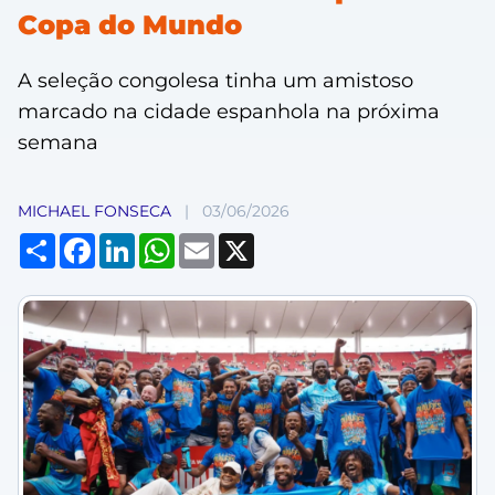
Copa do Mundo
A seleção congolesa tinha um amistoso
marcado na cidade espanhola na próxima
semana
MICHAEL FONSECA
|
03/06/2026
Compartilhar
Facebook
LinkedIn
WhatsApp
Email
X