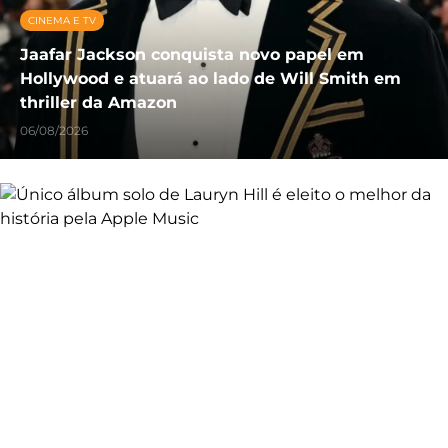
CINEMA E TV
Jaafar Jackson conquista novo papel em
Hollywood e atuará ao lado de Will Smith em
thriller da Amazon
06/08/2026