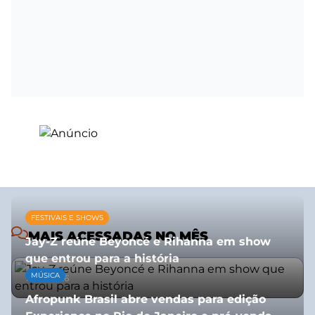
FESTIVAIS E SHOWS
MAIS ACESSADAS NO MÊS
Jay-Z reúne Beyoncé e Rihanna em show
que entrou para a história
MÚSICA
13/07/2026
Afropunk Brasil abre vendas para edição