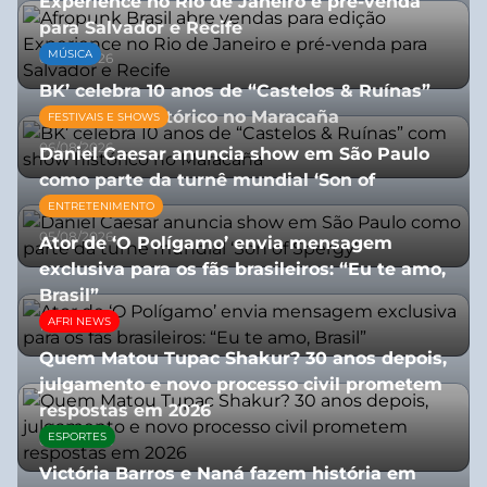
Experience no Rio de Janeiro e pré-venda
para Salvador e Recife
MÚSICA
03/08/2026
BK’ celebra 10 anos de “Castelos & Ruínas”
com show histórico no Maracaña
FESTIVAIS E SHOWS
06/08/2026
Daniel Caesar anuncia show em São Paulo
como parte da turnê mundial ‘Son of
Spergy’
ENTRETENIMENTO
05/08/2026
Ator de ‘O Polígamo’ envia mensagem
exclusiva para os fãs brasileiros: “Eu te amo,
Brasil”
AFRI NEWS
13/07/2026
Quem Matou Tupac Shakur? 30 anos depois,
julgamento e novo processo civil prometem
respostas em 2026
ESPORTES
05/08/2026
Victória Barros e Naná fazem história em