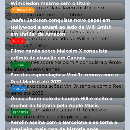
Wimbledon mesmo sem o título
CINEMA E TV
13/07/2026
Jaafar Jackson conquista novo papel em
Hollywood e atuará ao lado de Will Smith
em thriller da Amazon
ÁFRICA
06/08/2026
Filme ganês sobre Malcolm X conquista
prêmio de atuação em Cannes
ESPORTES
13/07/2026
Fim das especulações: Vini Jr. renova com o
Real Madrid até 2032
MÚSICA
06/08/2026
Único álbum solo de Lauryn Hill é eleito o
melhor da história pela Apple Music
ESPORTES
06/08/2026
Kerolin assina com o Barcelona e se torna a
brasileira mais cara da história após