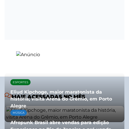
ESPORTES
Eliud Kipchoge, maior maratonista da
MAIS ACESSADAS NO MÊS
história, visita Arena do Grêmio, em Porto
Alegre
MÚSICA
10/07/2026
Afropunk Brasil abre vendas para edição