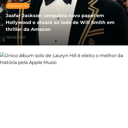
CINEMA E TV
Jaafar Jackson conquista novo papel em
Hollywood e atuará ao lado de Will Smith em
thriller da Amazon
06/08/2026