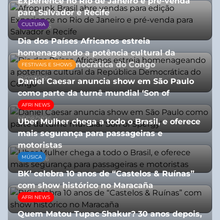
Experience no Rio de Janeiro e pré-venda
para Salvador e Recife
CULTURA
03/08/2026
Dia dos Países Africanos estreia
homenageando a potência cultural da
República Democrática do Congo
FESTIVAIS E SHOWS
10/07/2026
Daniel Caesar anuncia show em São Paulo
como parte da turnê mundial ‘Son of
Spergy’
AFRI NEWS
05/08/2026
Uber Mulher chega a todo o Brasil, e oferece
mais segurança para passageiras e
motoristas
MÚSICA
10/07/2026
BK’ celebra 10 anos de “Castelos & Ruínas”
com show histórico no Maracaña
AFRI NEWS
06/08/2026
Quem Matou Tupac Shakur? 30 anos depois,