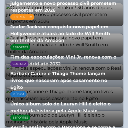
julgamento e novo processo civil prometem
respostas em 2026
CINEMA E TV
05/08/2026
Jaafar Jackson conquista novo papel em
Hollywood e atuará ao lado de Will Smith
em thriller da Amazon
ESPORTES
06/08/2026
Fim das especulações: Vini Jr. renova com o
Real Madrid até 2032
CULTURA
06/08/2026
Bárbara Carine e Thiago Thomé lançam
livros que nasceram após casamento no
Egito
MÚSICA
10/07/2026
Único álbum solo de Lauryn Hill é eleito o
melhor da história pela Apple Music
ESPORTES
06/08/2026
Kerolin assina com o Barcelona e se torna a