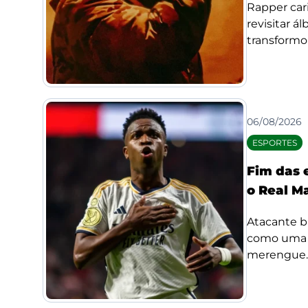
Rapper car
revisitar á
transformou
06/08/2026
ESPORTES
Fim das 
o Real M
Atacante b
como uma d
merengue..