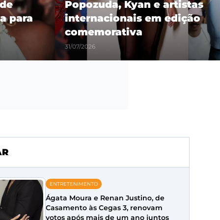
 de
Popozuda, Kyan e artistas
a para
internacionais em edição
comemorativa
31/07/2026
AR
ENTRETENIMENTO
Ágata Moura e Renan Justino, de
Casamento às Cegas 3, renovam
votos após mais de um ano juntos