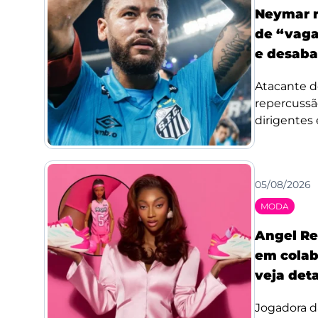
Neymar r
de “vaga
e desaba
Atacante d
repercussã
dirigentes 
05/08/2026
MODA
Angel Re
em colab
veja det
Jogadora d