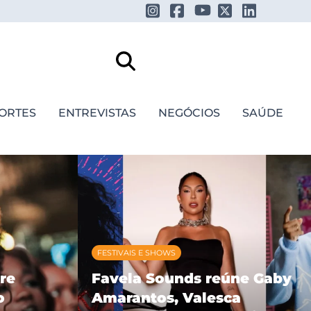
ORTES
ENTREVISTAS
NEGÓCIOS
SAÚDE
FESTIVAIS E SHOWS
re
Favela Sounds reúne Gaby
o
Amarantos, Valesca