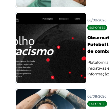
05/08/2026
ESPORTES
Observat
Futebol l
de comba
Plataforma 
iniciativas
informação 
05/08/2026
ESPORTES