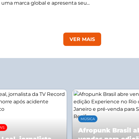
 uma marca global e apresenta seu...
VER MAIS
MÚSICA
EWS
Afropunk Brasil a
 Leal, jornalista
vendas para ediç