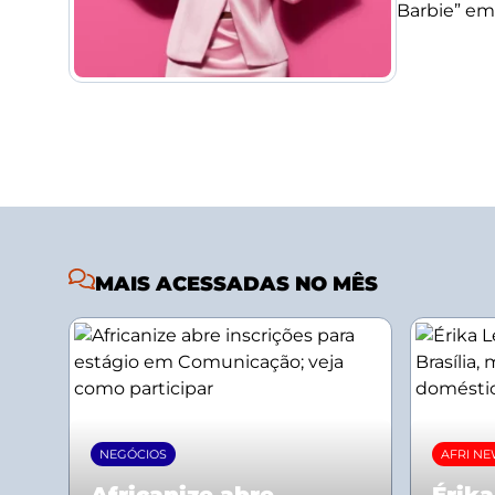
Barbie” em
MAIS ACESSADAS NO MÊS
NEGÓCIOS
AFRI N
Africanize abre
Érika