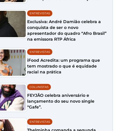
ENTREVISTAS
Exclusiva: André Damião celebra a
conquista de ser o novo
apresentador do quadro “Afro Brasil”
na emissora RTP África
ENTREVISTAS
iFood Acredita: um programa que
tem mostrado o que é equidade
racial na prática
COLUNISTAS
FEYJÃO celebra aniversário e
lançamento do seu novo single
“Gafe”.
ENTREVISTAS
Thelminha comanda a segunda