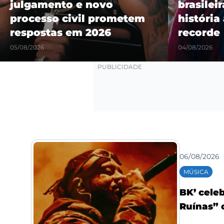
julgamento e novo
brasilei
processo civil prometem
história
respostas em 2026
recorde
05/08/2026
04/08/2026
06/08/2026
MÚSICA
BK’ celeb
Ruínas” 