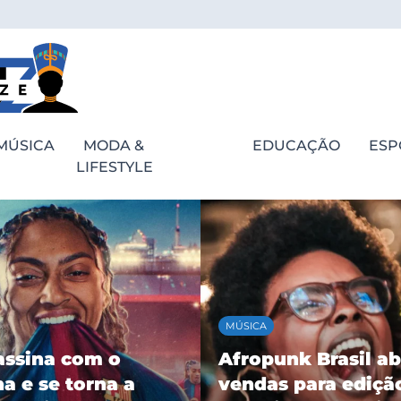
MÚSICA
MODA &
EDUCAÇÃO
ESP
LIFESTYLE
MÚSICA
assina com o
Afropunk Brasil ab
a e se torna a
vendas para ediçã