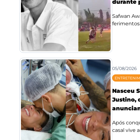
durante 
Safwan Awae
ferimentos;
05/08/2026
ENTRETENI
Nasceu S
Justino,
anunciam
Após conqui
casal vive 