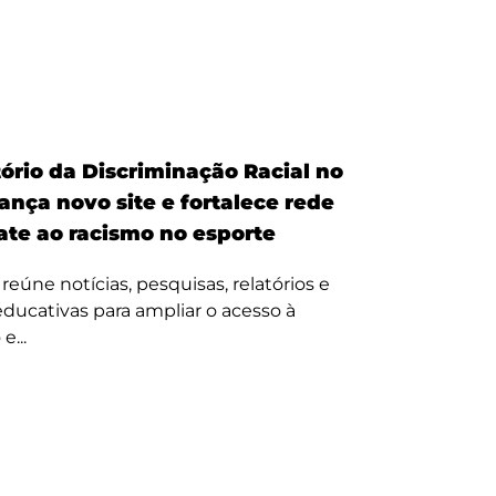
ório da Discriminação Racial no
ança novo site e fortalece rede
te ao racismo no esporte
reúne notícias, pesquisas, relatórios e
 educativas para ampliar o acesso à
e...