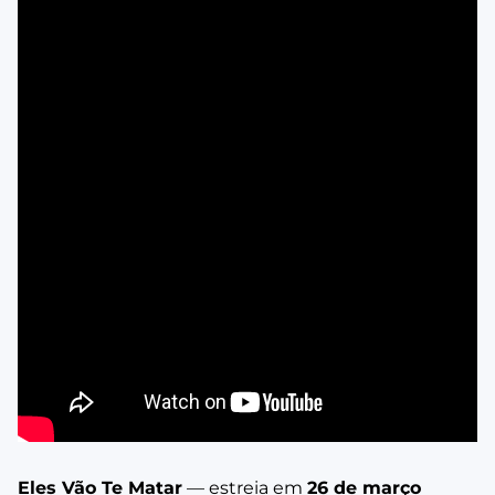
Eles Vão Te Matar
— estreia em
26 de março