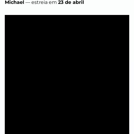
Michael
— estreia em
23 de abril