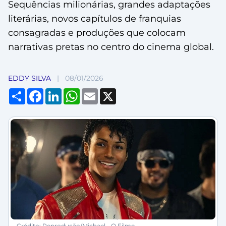
Sequências milionárias, grandes adaptações
literárias, novos capítulos de franquias
consagradas e produções que colocam
narrativas pretas no centro do cinema global.
EDDY SILVA
|
08/01/2026
Compartilhar
Facebook
LinkedIn
WhatsApp
Email
X
- Crédito: Reprodução/Michael - O Filme