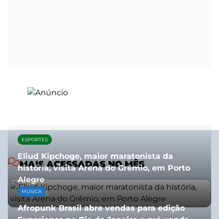
ESPORTES
Eliud Kipchoge, maior maratonista da
MAIS ACESSADAS NO MÊS
história, visita Arena do Grêmio, em Porto
Alegre
MÚSICA
10/07/2026
Afropunk Brasil abre vendas para edição