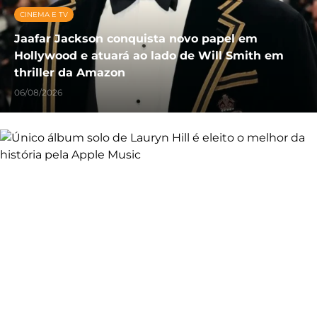
CINEMA E TV
Jaafar Jackson conquista novo papel em
Hollywood e atuará ao lado de Will Smith em
thriller da Amazon
06/08/2026