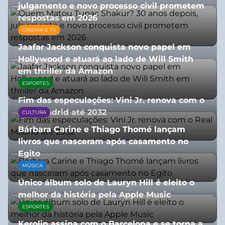
julgamento e novo processo civil prometem
respostas em 2026
CINEMA E TV
05/08/2026
Jaafar Jackson conquista novo papel em
Hollywood e atuará ao lado de Will Smith
em thriller da Amazon
ESPORTES
06/08/2026
Fim das especulações: Vini Jr. renova com o
Real Madrid até 2032
CULTURA
06/08/2026
Bárbara Carine e Thiago Thomé lançam
livros que nasceram após casamento no
Egito
MÚSICA
10/07/2026
Único álbum solo de Lauryn Hill é eleito o
melhor da história pela Apple Music
ESPORTES
06/08/2026
Kerolin assina com o Barcelona e se torna a