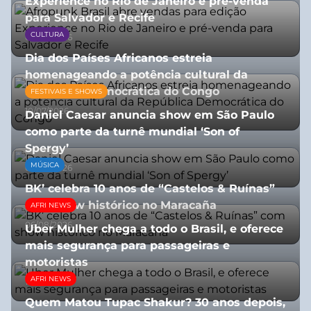
Experience no Rio de Janeiro e pré-venda
para Salvador e Recife
CULTURA
03/08/2026
Dia dos Países Africanos estreia
homenageando a potência cultural da
República Democrática do Congo
FESTIVAIS E SHOWS
10/07/2026
Daniel Caesar anuncia show em São Paulo
como parte da turnê mundial ‘Son of
Spergy’
MÚSICA
05/08/2026
BK’ celebra 10 anos de “Castelos & Ruínas”
com show histórico no Maracaña
AFRI NEWS
06/08/2026
Uber Mulher chega a todo o Brasil, e oferece
mais segurança para passageiras e
motoristas
AFRI NEWS
10/07/2026
Quem Matou Tupac Shakur? 30 anos depois,