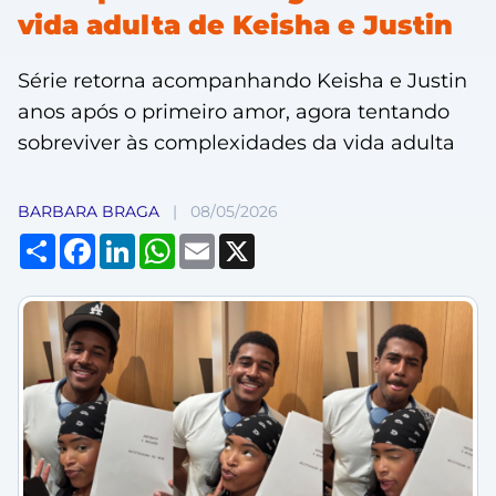
vida adulta de Keisha e Justin
Série retorna acompanhando Keisha e Justin
anos após o primeiro amor, agora tentando
sobreviver às complexidades da vida adulta
BARBARA BRAGA
|
08/05/2026
Compartilhar
Facebook
LinkedIn
WhatsApp
Email
X