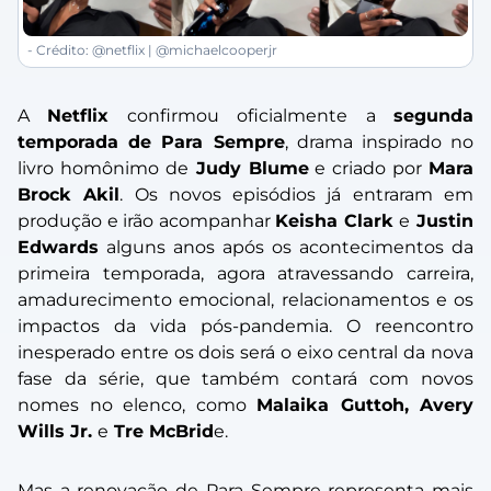
- Crédito: @netflix | @michaelcooperjr
A
Netflix
confirmou oficialmente a
segunda
temporada de Para Sempre
, drama inspirado no
livro homônimo de
Judy Blume
e criado por
Mara
Brock Akil
. Os novos episódios já entraram em
produção e irão acompanhar
Keisha Clark
e
Justin
Edwards
alguns anos após os acontecimentos da
primeira temporada, agora atravessando carreira,
amadurecimento emocional, relacionamentos e os
impactos da vida pós-pandemia. O reencontro
inesperado entre os dois será o eixo central da nova
fase da série, que também contará com novos
nomes no elenco, como
Malaika Guttoh, Avery
Wills Jr.
e
Tre McBrid
e.
Mas a renovação de Para Sempre representa mais