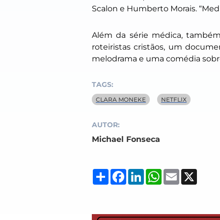
Scalon e Humberto Morais. “Med
Além da série médica, também 
roteiristas cristãos, um documen
melodrama e uma comédia sobr
TAGS:
CLARA MONEKE
NETFLIX
AUTOR:
Michael Fonseca
Compartilhar
Facebook
LinkedIn
WhatsApp
Email
X