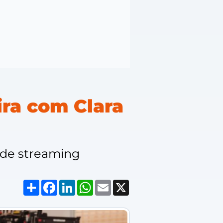
ira com Clara
a de streaming
Compartilhar
Facebook
LinkedIn
WhatsApp
Email
X