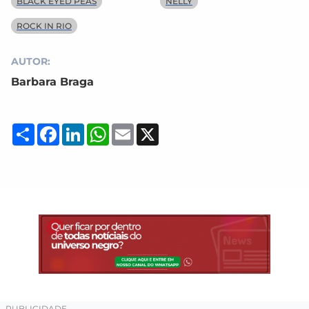
BLACK EYED PEAS
NELLY
ROCK IN RIO
AUTOR:
Barbara Braga
Compartilhar
Facebook
LinkedIn
WhatsApp
Email
X