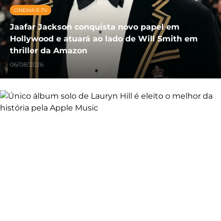
CINEMA E TV
Jaafar Jackson conquista novo papel em
Hollywood e atuará ao lado de Will Smith em
thriller da Amazon
06/08/2026