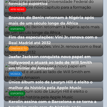
formação esportiva
AFRI NEWS
08/07/2026
Bronzes do Benin retornam à Nigéria após
mais de um século longe da África
ESPORTES
08/07/2026
Fim das especulações: Vini Jr. renova com o
Real Madrid até 2032
CINEMA E TV
06/08/2026
Jaafar Jackson conquista novo papel em
Hollywood e atuará ao lado de Will Smith
em thriller da Amazon
MÚSICA
06/08/2026
Único álbum solo de Lauryn Hill é eleito o
melhor da história pela Apple Music
ESPORTES
06/08/2026
Kerolin assina com o Barcelona e se torna a