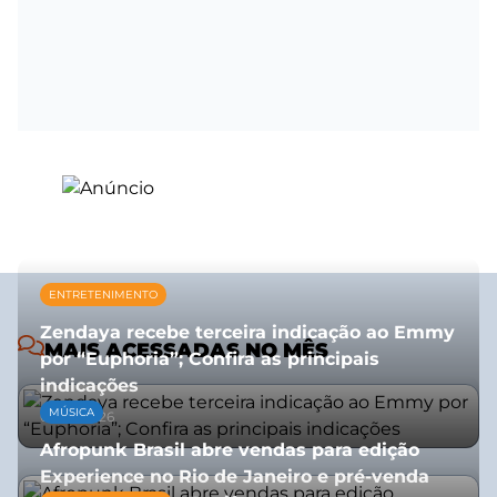
ENTRETENIMENTO
Zendaya recebe terceira indicação ao Emmy
MAIS ACESSADAS NO MÊS
por “Euphoria”; Confira as principais
indicações
MÚSICA
08/07/2026
Afropunk Brasil abre vendas para edição
Experience no Rio de Janeiro e pré-venda