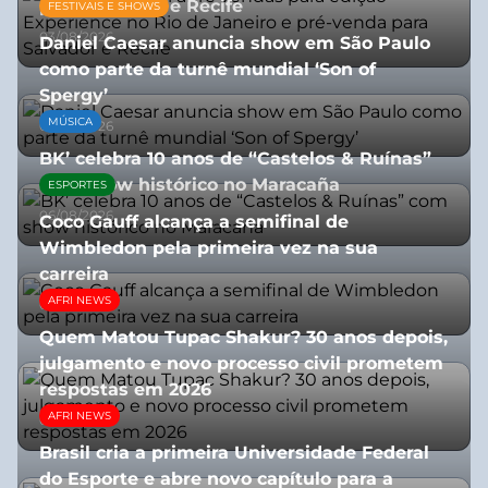
para Salvador e Recife
FESTIVAIS E SHOWS
03/08/2026
Daniel Caesar anuncia show em São Paulo
como parte da turnê mundial ‘Son of
Spergy’
MÚSICA
05/08/2026
BK’ celebra 10 anos de “Castelos & Ruínas”
com show histórico no Maracaña
ESPORTES
06/08/2026
Coco Gauff alcança a semifinal de
Wimbledon pela primeira vez na sua
carreira
AFRI NEWS
08/07/2026
Quem Matou Tupac Shakur? 30 anos depois,
julgamento e novo processo civil prometem
respostas em 2026
AFRI NEWS
05/08/2026
Brasil cria a primeira Universidade Federal
do Esporte e abre novo capítulo para a