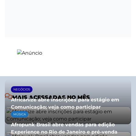
NEGÓCIOS
MAIS ACESSADAS NO MÊS
Africanize abre inscrições para estágio em
Comunicação; veja como participar
MÚSICA
13/01/2026
Afropunk Brasil abre vendas para edição
Experience no Rio de Janeiro e pré-venda