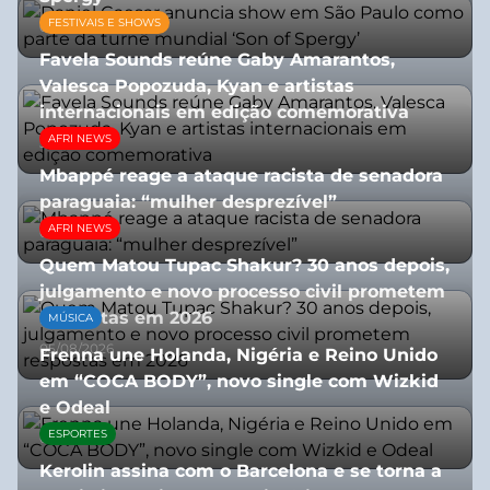
FESTIVAIS E SHOWS
05/08/2026
Favela Sounds reúne Gaby Amarantos,
Valesca Popozuda, Kyan e artistas
internacionais em edição comemorativa
AFRI NEWS
31/07/2026
Mbappé reage a ataque racista de senadora
paraguaia: “mulher desprezível”
AFRI NEWS
07/07/2026
Quem Matou Tupac Shakur? 30 anos depois,
julgamento e novo processo civil prometem
respostas em 2026
MÚSICA
05/08/2026
Frenna une Holanda, Nigéria e Reino Unido
em “COCA BODY”, novo single com Wizkid
e Odeal
ESPORTES
07/07/2026
Kerolin assina com o Barcelona e se torna a