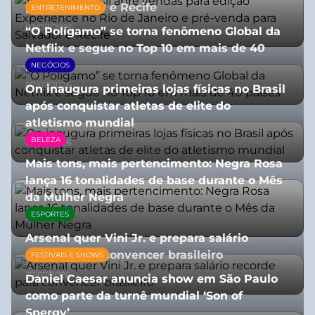
para Salvador e Recife
ENTRETENIMENTO
03/08/2026
“O Polígamo” se torna fenômeno Global da
Netflix e segue no Top 10 em mais de 40
países
NEGÓCIOS
07/07/2026
On inaugura primeiras lojas físicas no Brasil
após conquistar atletas de elite do
atletismo mundial
BELEZA
07/07/2026
Mais tons, mais pertencimento: Negra Rosa
lança 16 tonalidades de base durante o Mês
da Mulher Negra
ESPORTES
28/07/2026
Arsenal quer Vini Jr. e prepara salário
recorde para convencer brasileiro
FESTIVAIS E SHOWS
27/07/2026
Daniel Caesar anuncia show em São Paulo
como parte da turnê mundial ‘Son of
Spergy’