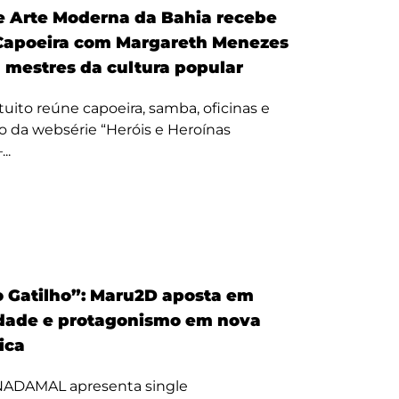
 Arte Moderna da Bahia recebe
Capoeira com Margareth Menezes
a mestres da cultura popular
uito reúne capoeira, samba, oficinas e
 da websérie “Heróis e Heroínas
..
 Gatilho”: Maru2D aposta em
dade e protagonismo em nova
tica
 NADAMAL apresenta single