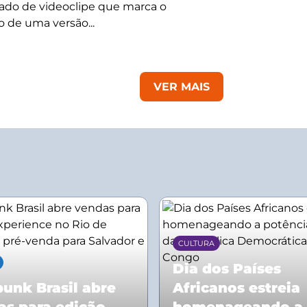
do de videoclipe que marca o
 de uma versão...
VER MAIS
CULTURA
Dia dos Países
unk Brasil abre
Africanos estreia
as para edição
homenageando a