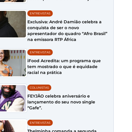
ENTREVISTAS
Exclusiva: André Damião celebra a
conquista de ser o novo
apresentador do quadro “Afro Brasil”
na emissora RTP África
ENTREVISTAS
iFood Acredita: um programa que
tem mostrado o que é equidade
racial na prática
COLUNISTAS
FEYJÃO celebra aniversário e
lançamento do seu novo single
“Gafe”.
ENTREVISTAS
Thelminha comanda a segunda