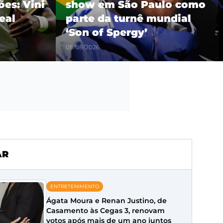
es: Vini
show em São Paulo como
eal
parte da turnê mundial
‘Son of Spergy’
05/08/2026
AR
ENTRETENIMENTO
Ágata Moura e Renan Justino, de
Casamento às Cegas 3, renovam
votos após mais de um ano juntos