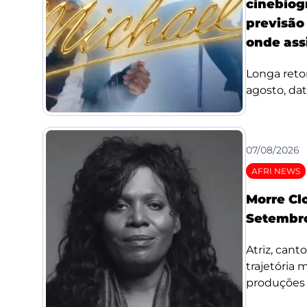
cinebiog
previsão 
onde assi
Longa reto
agosto, da
07/08/2026
AFRI NEWS
Morre Cl
Setembro
Atriz, cant
trajetória
produções d