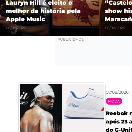
Lauryn Hill é eleito o
“Castel
melhor da história pela
show hi
Apple Music
Maracañ
06/08/2026
06/08/2026
07/08/2026
MODA
Reebok r
após 23 a
do G-Uni