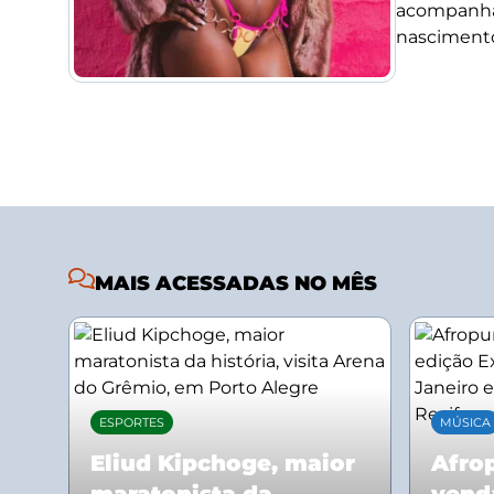
acompanha
nascimento
MAIS ACESSADAS NO MÊS
ESPORTES
MÚSICA
Eliud Kipchoge, maior
Afrop
maratonista da
vend