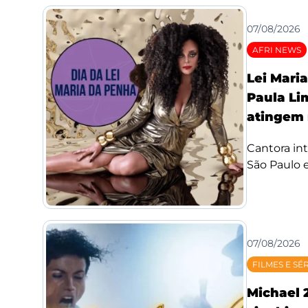
07/08/2026
AFRI NEWS
Lei Mari
Paula Li
atingem 
Cantora int
São Paulo e
07/08/2026
FILMES E SÉ
Michael 