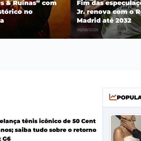
os & Ruínas” com
Fim das especulaçõ
stórico no
Jr. renova com o R
a
Madrid até 2032
06/08/2026
POPUL
elança tênis icônico de 50 Cent
nos; saiba tudo sobre o retorno
t G6