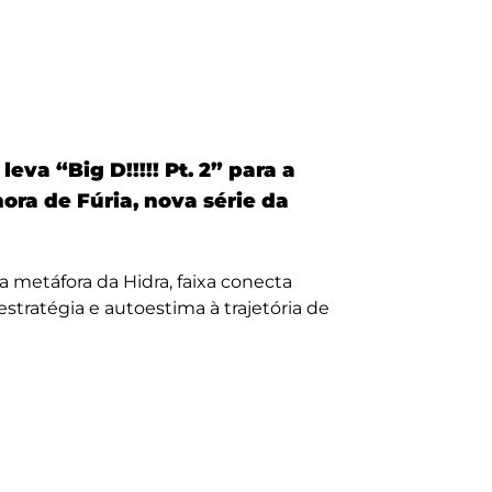
eva “Big D!!!!! Pt. 2” para a
nora de Fúria, nova série da
a metáfora da Hidra, faixa conecta
, estratégia e autoestima à trajetória de