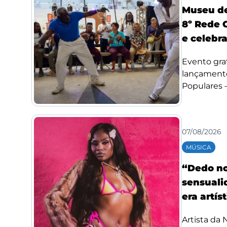
Museu de
8º Rede 
e celebr
Evento grat
lançamento
Populares –.
07/08/2026
MÚSICA
“Dedo no
sensuali
era artís
Artista da