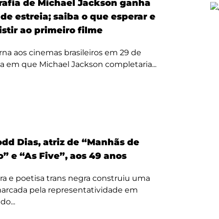
rafia de Michael Jackson ganha
de estreia; saiba o que esperar e
stir ao primeiro filme
rna aos cinemas brasileiros em 29 de
ta em que Michael Jackson completaria...
odd Dias, atriz de “Manhãs de
” e “As Five”, aos 49 anos
ora e poetisa trans negra construiu uma
 marcada pela representatividade em
o...