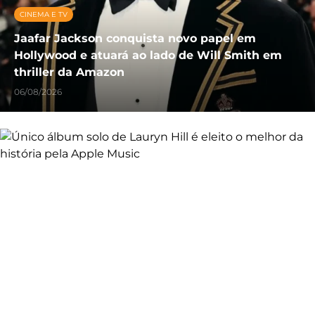
CINEMA E TV
Jaafar Jackson conquista novo papel em
Hollywood e atuará ao lado de Will Smith em
thriller da Amazon
06/08/2026