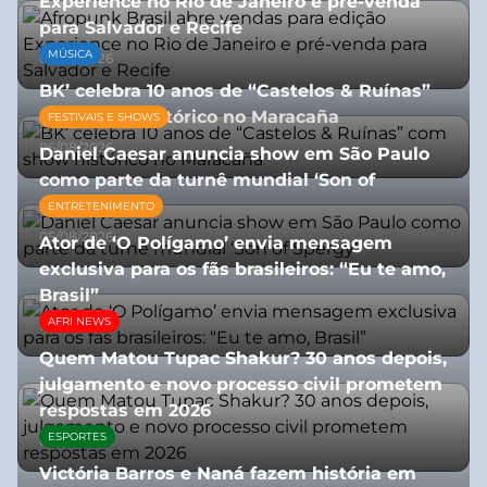
Experience no Rio de Janeiro e pré-venda
para Salvador e Recife
MÚSICA
03/08/2026
BK’ celebra 10 anos de “Castelos & Ruínas”
com show histórico no Maracaña
FESTIVAIS E SHOWS
06/08/2026
Daniel Caesar anuncia show em São Paulo
como parte da turnê mundial ‘Son of
Spergy’
ENTRETENIMENTO
05/08/2026
Ator de ‘O Polígamo’ envia mensagem
exclusiva para os fãs brasileiros: “Eu te amo,
Brasil”
AFRI NEWS
13/07/2026
Quem Matou Tupac Shakur? 30 anos depois,
julgamento e novo processo civil prometem
respostas em 2026
ESPORTES
05/08/2026
Victória Barros e Naná fazem história em