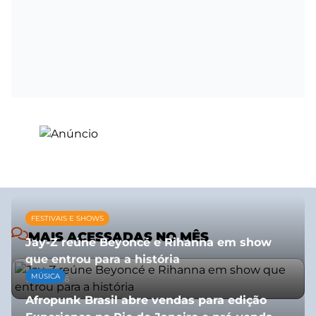
FESTIVAIS E SHOWS
MAIS ACESSADAS NO MÊS
Jay-Z reúne Beyoncé e Rihanna em show
que entrou para a história
MÚSICA
13/07/2026
Afropunk Brasil abre vendas para edição