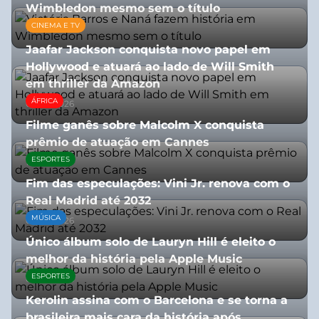
Wimbledon mesmo sem o título
CINEMA E TV
13/07/2026
Jaafar Jackson conquista novo papel em
Hollywood e atuará ao lado de Will Smith
em thriller da Amazon
ÁFRICA
06/08/2026
Filme ganês sobre Malcolm X conquista
prêmio de atuação em Cannes
ESPORTES
13/07/2026
Fim das especulações: Vini Jr. renova com o
Real Madrid até 2032
MÚSICA
06/08/2026
Único álbum solo de Lauryn Hill é eleito o
melhor da história pela Apple Music
ESPORTES
06/08/2026
Kerolin assina com o Barcelona e se torna a
brasileira mais cara da história após