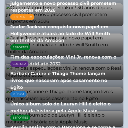
julgamento e novo processo civil prometem
respostas em 2026
CINEMA E TV
05/08/2026
Jaafar Jackson conquista novo papel em
Hollywood e atuará ao lado de Will Smith
em thriller da Amazon
ESPORTES
06/08/2026
Fim das especulações: Vini Jr. renova com o
Real Madrid até 2032
CULTURA
06/08/2026
Bárbara Carine e Thiago Thomé lançam
livros que nasceram após casamento no
Egito
MÚSICA
10/07/2026
Único álbum solo de Lauryn Hill é eleito o
melhor da história pela Apple Music
ESPORTES
06/08/2026
Kerolin assina com o Barcelona e se torna a