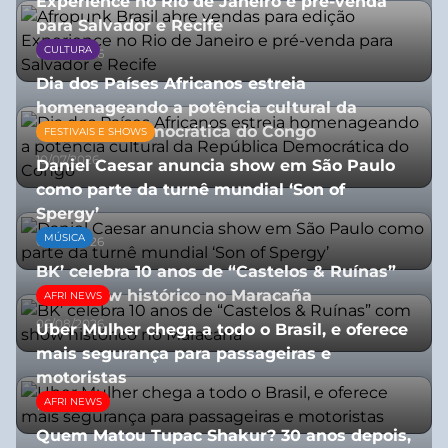
Experience no Rio de Janeiro e pré-venda
para Salvador e Recife
CULTURA
03/08/2026
Dia dos Países Africanos estreia
homenageando a potência cultural da
República Democrática do Congo
FESTIVAIS E SHOWS
10/07/2026
Daniel Caesar anuncia show em São Paulo
como parte da turnê mundial ‘Son of
Spergy’
MÚSICA
05/08/2026
BK’ celebra 10 anos de “Castelos & Ruínas”
com show histórico no Maracaña
AFRI NEWS
06/08/2026
Uber Mulher chega a todo o Brasil, e oferece
mais segurança para passageiras e
motoristas
AFRI NEWS
10/07/2026
Quem Matou Tupac Shakur? 30 anos depois,