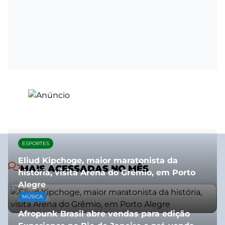
ESPORTES
Eliud Kipchoge, maior maratonista da
MAIS ACESSADAS NO MÊS
história, visita Arena do Grêmio, em Porto
Alegre
MÚSICA
10/07/2026
Afropunk Brasil abre vendas para edição