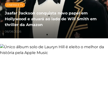
CINEMA E TV
Jaafar Jackson conquista novo papel em
Hollywood e atuará ao lado de Will Smith em
thriller da Amazon
06/08/2026