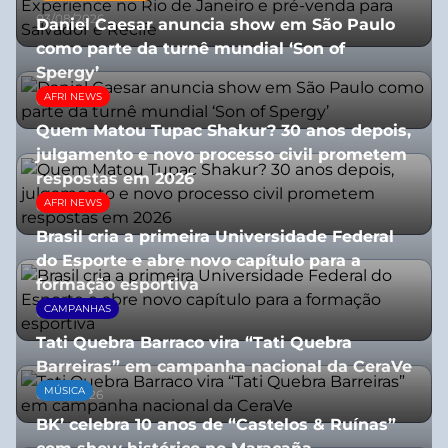
03/08/2026
Daniel Caesar anuncia show em São Paulo
como parte da turnê mundial ‘Son of
Spergy’
AFRI NEWS
05/08/2026
Quem Matou Tupac Shakur? 30 anos depois,
julgamento e novo processo civil prometem
respostas em 2026
AFRI NEWS
05/08/2026
Brasil cria a primeira Universidade Federal
do Esporte e abre novo capítulo para a
formação esportiva
CAMPANHAS
08/07/2026
Tati Quebra Barraco vira “Tati Quebra
Barreiras” em campanha nacional da CeraVe
MÚSICA
08/07/2026
BK’ celebra 10 anos de “Castelos & Ruínas”