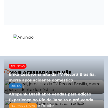
AFRI NEWS
MAIS ACESSADAS NO MÊS
Érika Leal, jornalista da TV Record Brasília,
morre após acidente doméstico
MÚSICA
08/07/2026
Afropunk Brasil abre vendas para edição
Experience no Rio de Janeiro e pré-venda
para Salvador e Recife
FESTIVAIS E SHOWS