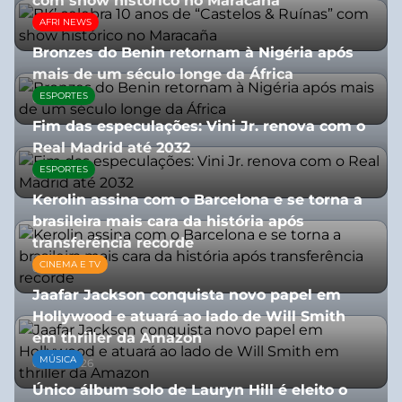
com show histórico no Maracaña
AFRI NEWS
06/08/2026
Bronzes do Benin retornam à Nigéria após
mais de um século longe da África
ESPORTES
08/07/2026
Fim das especulações: Vini Jr. renova com o
Real Madrid até 2032
ESPORTES
06/08/2026
Kerolin assina com o Barcelona e se torna a
brasileira mais cara da história após
transferência recorde
CINEMA E TV
04/08/2026
Jaafar Jackson conquista novo papel em
Hollywood e atuará ao lado de Will Smith
em thriller da Amazon
MÚSICA
06/08/2026
Único álbum solo de Lauryn Hill é eleito o