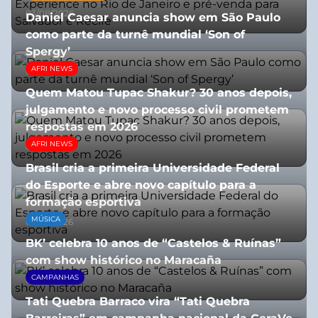
03/08/2026
Daniel Caesar anuncia show em São Paulo
como parte da turnê mundial ‘Son of
Spergy’
AFRI NEWS
05/08/2026
Quem Matou Tupac Shakur? 30 anos depois,
julgamento e novo processo civil prometem
respostas em 2026
AFRI NEWS
05/08/2026
Brasil cria a primeira Universidade Federal
do Esporte e abre novo capítulo para a
formação esportiva
MÚSICA
08/07/2026
BK’ celebra 10 anos de “Castelos & Ruínas”
com show histórico no Maracaña
CAMPANHAS
06/08/2026
Tati Quebra Barraco vira “Tati Quebra