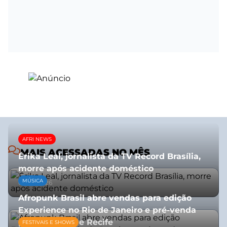
AFRI NEWS
MAIS ACESSADAS NO MÊS
Érika Leal, jornalista da TV Record Brasília,
morre após acidente doméstico
MÚSICA
08/07/2026
Afropunk Brasil abre vendas para edição
Experience no Rio de Janeiro e pré-venda
para Salvador e Recife
FESTIVAIS E SHOWS