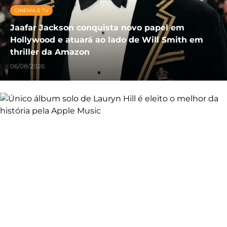
CINEMA E TV
Jaafar Jackson conquista novo papel em
Hollywood e atuará ao lado de Will Smith em
thriller da Amazon
06/08/2026