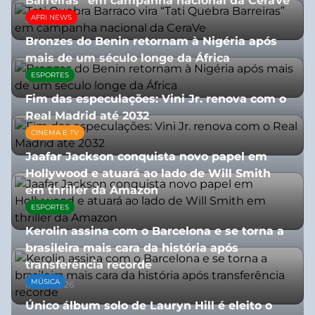
Barreiras” em campanha nacional da CeraVe
AFRI NEWS
08/07/2026
Bronzes do Benin retornam à Nigéria após
mais de um século longe da África
ESPORTES
08/07/2026
Fim das especulações: Vini Jr. renova com o
Real Madrid até 2032
CINEMA E TV
06/08/2026
Jaafar Jackson conquista novo papel em
Hollywood e atuará ao lado de Will Smith
em thriller da Amazon
ESPORTES
06/08/2026
Kerolin assina com o Barcelona e se torna a
brasileira mais cara da história após
transferência recorde
MÚSICA
04/08/2026
Único álbum solo de Lauryn Hill é eleito o