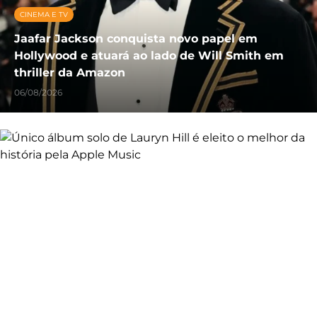
CINEMA E TV
Jaafar Jackson conquista novo papel em
Hollywood e atuará ao lado de Will Smith em
thriller da Amazon
06/08/2026