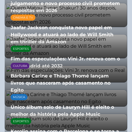
julgamento e novo processo civil prometem
respostas em 2026
CINEMA E TV
05/08/2026
Jaafar Jackson conquista novo papel em
Hollywood e atuará ao lado de Will Smith
em thriller da Amazon
ESPORTES
06/08/2026
Fim das especulações: Vini Jr. renova com o
Real Madrid até 2032
CULTURA
06/08/2026
Bárbara Carine e Thiago Thomé lançam
livros que nasceram após casamento no
Egito
MÚSICA
10/07/2026
Único álbum solo de Lauryn Hill é eleito o
melhor da história pela Apple Music
ESPORTES
06/08/2026
Kerolin assina com o Barcelona e se torna a