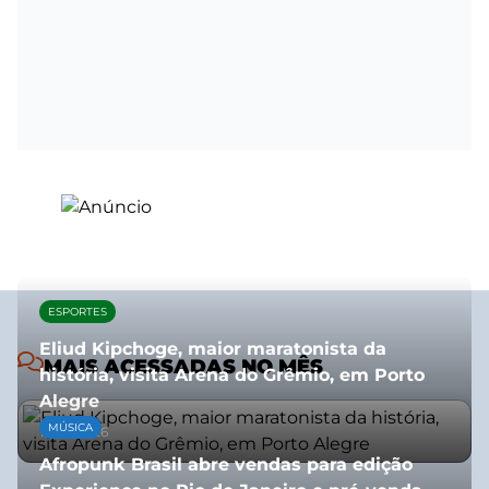
ESPORTES
Eliud Kipchoge, maior maratonista da
MAIS ACESSADAS NO MÊS
história, visita Arena do Grêmio, em Porto
Alegre
MÚSICA
10/07/2026
Afropunk Brasil abre vendas para edição