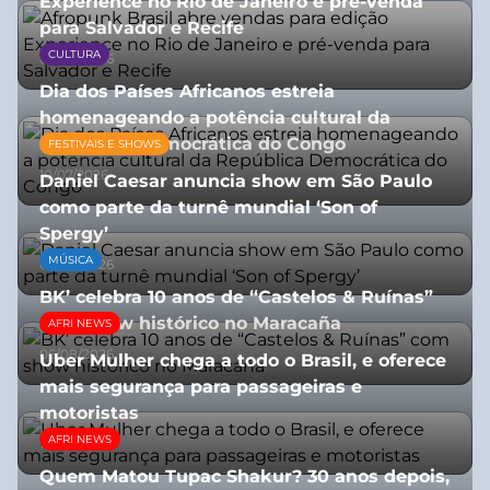
Experience no Rio de Janeiro e pré-venda
para Salvador e Recife
CULTURA
03/08/2026
Dia dos Países Africanos estreia
homenageando a potência cultural da
República Democrática do Congo
FESTIVAIS E SHOWS
10/07/2026
Daniel Caesar anuncia show em São Paulo
como parte da turnê mundial ‘Son of
Spergy’
MÚSICA
05/08/2026
BK’ celebra 10 anos de “Castelos & Ruínas”
com show histórico no Maracaña
AFRI NEWS
06/08/2026
Uber Mulher chega a todo o Brasil, e oferece
mais segurança para passageiras e
motoristas
AFRI NEWS
10/07/2026
Quem Matou Tupac Shakur? 30 anos depois,