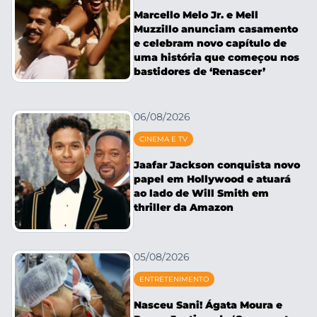
Marcello Melo Jr. e Mell
Muzzillo anunciam casamento
e celebram novo capítulo de
uma história que começou nos
bastidores de ‘Renascer’
06/08/2026
CINEMA E TV
Jaafar Jackson conquista novo
papel em Hollywood e atuará
ao lado de Will Smith em
thriller da Amazon
05/08/2026
ENTRETENIMENTO
Nasceu Sani! Ágata Moura e