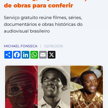
de obras para conferir
Serviço gratuito reúne filmes, séries,
documentários e obras históricas do
audiovisual brasileiro
MICHAEL FONSECA
|
02/06/2026
Compartilhar
Facebook
LinkedIn
WhatsApp
Email
X