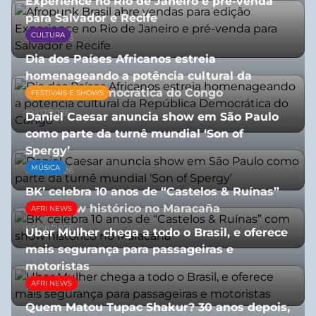
Experience no Rio de Janeiro e pré-venda
para Salvador e Recife
CULTURA
03/08/2026
Dia dos Países Africanos estreia
homenageando a potência cultural da
República Democrática do Congo
FESTIVAIS E SHOWS
10/07/2026
Daniel Caesar anuncia show em São Paulo
como parte da turnê mundial ‘Son of
Spergy’
MÚSICA
05/08/2026
BK’ celebra 10 anos de “Castelos & Ruínas”
com show histórico no Maracaña
AFRI NEWS
06/08/2026
Uber Mulher chega a todo o Brasil, e oferece
mais segurança para passageiras e
motoristas
AFRI NEWS
10/07/2026
Quem Matou Tupac Shakur? 30 anos depois,