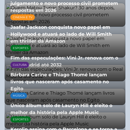
julgamento e novo processo civil prometem
respostas em 2026
CINEMA E TV
05/08/2026
Jaafar Jackson conquista novo papel em
Hollywood e atuará ao lado de Will Smith
em thriller da Amazon
ESPORTES
06/08/2026
Fim das especulações: Vini Jr. renova com o
Real Madrid até 2032
CULTURA
06/08/2026
Bárbara Carine e Thiago Thomé lançam
livros que nasceram após casamento no
Egito
MÚSICA
10/07/2026
Único álbum solo de Lauryn Hill é eleito o
melhor da história pela Apple Music
ESPORTES
06/08/2026
Kerolin assina com o Barcelona e se torna a