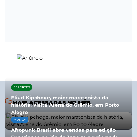
ESPORTES
Eliud Kipchoge, maior maratonista da
MAIS ACESSADAS NO MÊS
história, visita Arena do Grêmio, em Porto
Alegre
MÚSICA
10/07/2026
Afropunk Brasil abre vendas para edição