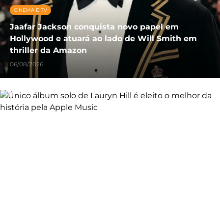
CINEMA E TV
Jaafar Jackson conquista novo papel em
Hollywood e atuará ao lado de Will Smith em
thriller da Amazon
06/08/2026