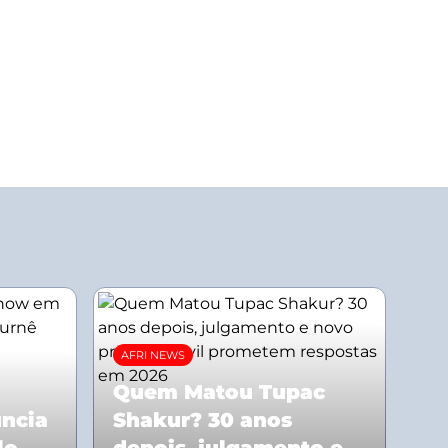
AFRI NEWS
Quem Matou Tupac
uncia
Shakur? 30 anos
lo
depois, julgamento e