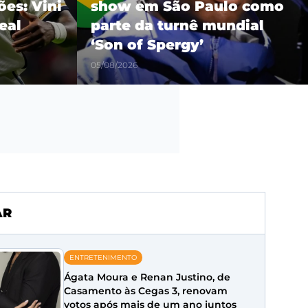
es: Vini
show em São Paulo como
eal
parte da turnê mundial
‘Son of Spergy’
05/08/2026
AR
ENTRETENIMENTO
Ágata Moura e Renan Justino, de
Casamento às Cegas 3, renovam
votos após mais de um ano juntos