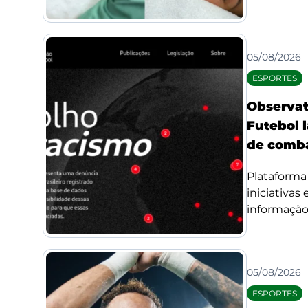
05/08/2026
ESPORTES
Observat
Futebol l
de comba
Plataforma 
iniciativas
informação 
05/08/2026
ESPORTES