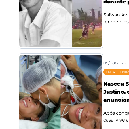
durante 
Safwan Awae
ferimentos;
05/08/2026
ENTRETENI
Nasceu S
Justino,
anunciam
Após conqui
casal vive 