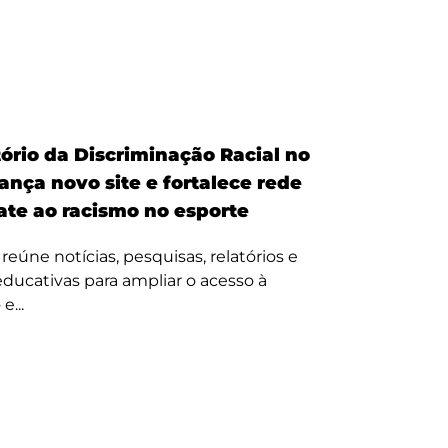
ório da Discriminação Racial no
ança novo site e fortalece rede
te ao racismo no esporte
reúne notícias, pesquisas, relatórios e
 educativas para ampliar o acesso à
e...