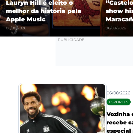
Lauryn Hill é eleito o
“Castel
melhor da história pela
show hi
Apple Music
Maracañ
06/08/2026
06/08/2026
06/08/2026
ESPORTES
Vozinha 
recebe c
especial 