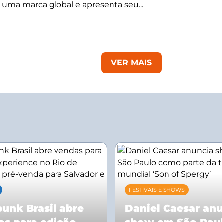
 uma marca global e apresenta seu...
VER MAIS
FESTIVAIS E SHOWS
unk Brasil abre
Daniel Caesar an
as para edição
show em São Pau