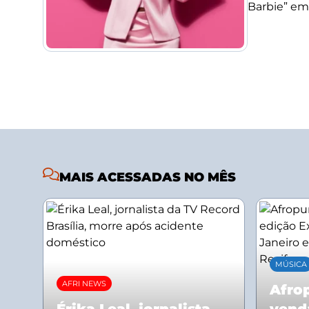
Barbie” em
MAIS ACESSADAS NO MÊS
MÚSICA
AFRI NEWS
Afrop
Érika Leal, jornalista
vend