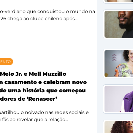
bo-verdiano que conquistou o mundo na
26 chega ao clube chileno após...
MENTO
Melo Jr. e Mell Muzzillo
m casamento e celebram novo
 de uma história que começou
idores de ‘Renascer’
rtilhou o noivado nas redes sociais e
ãs ao revelar que a relação...