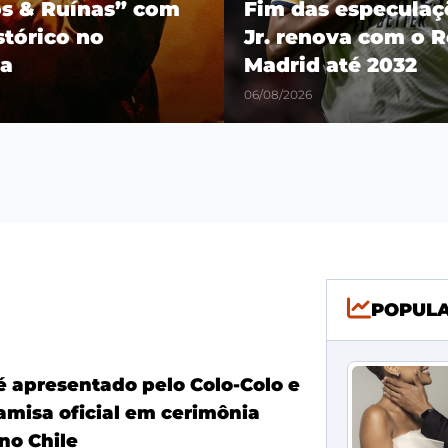
os & Ruínas” com
Fim das especulaçõ
stórico no
Jr. renova com o R
a
Madrid até 2032
06/08/2026
POPUL
é apresentado pelo Colo-Colo e
amisa oficial em cerimônia
no Chile