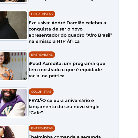
ENTREVISTAS
Exclusiva: André Damião celebra a
conquista de ser o novo
apresentador do quadro “Afro Brasil”
na emissora RTP África
ENTREVISTAS
iFood Acredita: um programa que
tem mostrado o que é equidade
racial na prática
COLUNISTAS
FEYJÃO celebra aniversário e
lançamento do seu novo single
“Gafe”.
ENTREVISTAS
Thelminha comanda a segunda