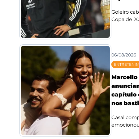
Goleiro ca
Copa de 20
06/08/2026
ENTRETENI
Marcello 
anuncia
capítulo
nos bast
Casal compa
emocionou f