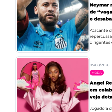
Neymar r
de “vaga
e desaba
Atacante d
repercussã
dirigentes 
05/08/2026
MODA
Angel Re
em colab
veja det
Jogadora d