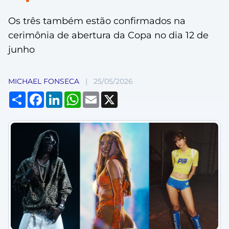
Os três também estão confirmados na
cerimônia de abertura da Copa no dia 12 de
junho
MICHAEL FONSECA
|
25/05/2026
Compartilhar
Facebook
LinkedIn
WhatsApp
Email
X