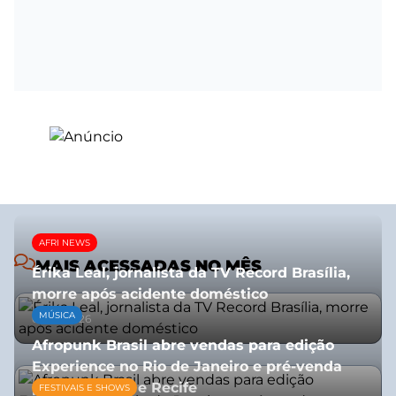
AFRI NEWS
MAIS ACESSADAS NO MÊS
Érika Leal, jornalista da TV Record Brasília,
morre após acidente doméstico
MÚSICA
08/07/2026
Afropunk Brasil abre vendas para edição
Experience no Rio de Janeiro e pré-venda
para Salvador e Recife
FESTIVAIS E SHOWS