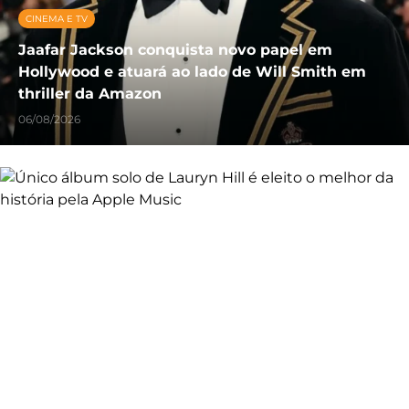
CINEMA E TV
Jaafar Jackson conquista novo papel em
Hollywood e atuará ao lado de Will Smith em
thriller da Amazon
06/08/2026