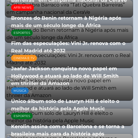
Barreiras” em campanha nacional da CeraVe
AFRI NEWS
08/07/2026
Bronzes do Benin retornam à Nigéria após
mais de um século longe da África
ESPORTES
08/07/2026
Fim das especulações: Vini Jr. renova com o
Real Madrid até 2032
CINEMA E TV
06/08/2026
Jaafar Jackson conquista novo papel em
Hollywood e atuará ao lado de Will Smith
em thriller da Amazon
MÚSICA
06/08/2026
Único álbum solo de Lauryn Hill é eleito o
melhor da história pela Apple Music
ESPORTES
06/08/2026
Kerolin assina com o Barcelona e se torna a
brasileira mais cara da história após