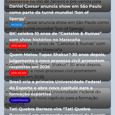
03/08/2026
Daniel Caesar anuncia show em São Paulo
como parte da turnê mundial ‘Son of
Spergy’
MÚSICA
05/08/2026
BK’ celebra 10 anos de “Castelos & Ruínas”
com show histórico no Maracaña
AFRI NEWS
06/08/2026
Quem Matou Tupac Shakur? 30 anos depois,
julgamento e novo processo civil prometem
respostas em 2026
AFRI NEWS
05/08/2026
Brasil cria a primeira Universidade Federal
do Esporte e abre novo capítulo para a
formação esportiva
CAMPANHAS
08/07/2026
Tati Quebra Barraco vira “Tati Quebra