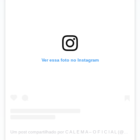
Ver essa foto no Instagram
Um post compartilhado por C A L E M A – O F I C I A L (@calema507)