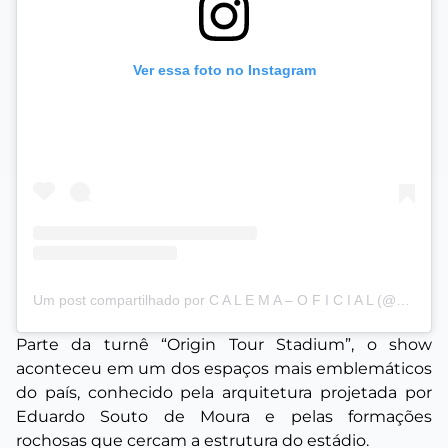
Ver essa foto no Instagram
Um post compartilhado por C A L E M A – O F I C I A L (@calema507)
Parte da turnê “Origin Tour Stadium”, o show
aconteceu em um dos espaços mais emblemáticos
do país, conhecido pela arquitetura projetada por
Eduardo Souto de Moura e pelas formações
rochosas que cercam a estrutura do estádio.