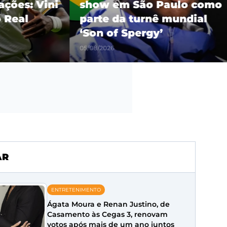
es: Vini
show em São Paulo como
eal
parte da turnê mundial
‘Son of Spergy’
05/08/2026
AR
ENTRETENIMENTO
Ágata Moura e Renan Justino, de
Casamento às Cegas 3, renovam
votos após mais de um ano juntos