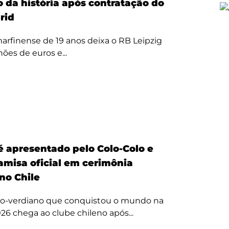
o da história após contratação do
rid
arfinense de 19 anos deixa o RB Leipzig
hões de euros e...
é apresentado pelo Colo-Colo e
amisa oficial em cerimônia
no Chile
bo-verdiano que conquistou o mundo na
26 chega ao clube chileno após...