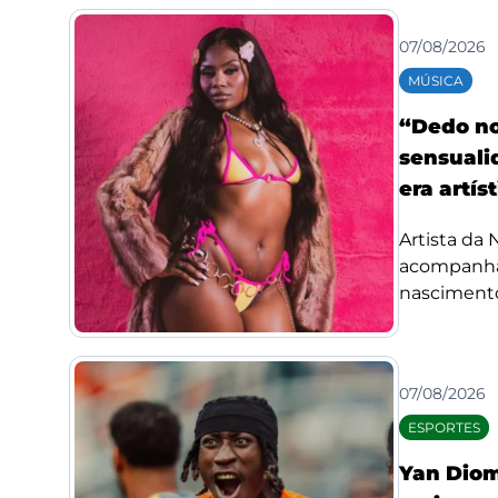
07/08/2026
MÚSICA
“Dedo no
sensuali
era artís
Artista da
acompanha
nascimento
07/08/2026
ESPORTES
Yan Diom