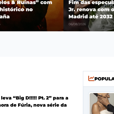
os & Ruínas” com
Fim das especulaçõ
stórico no
Jr. renova com o R
a
Madrid até 2032
06/08/2026
POPUL
eva “Big D!!!!! Pt. 2” para a
nora de Fúria, nova série da