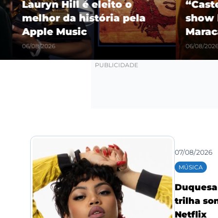
Lauryn Hill é eleito o
“Castel
melhor da história pela
show hi
Apple Music
Maracañ
06/08/2026
06/08/2026
07/08/2026
MÚSICA
Duquesa l
trilha so
Netflix