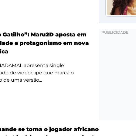
 Gatilho”: Maru2D aposta em
dade e protagonismo em nova
tica
 NADAMAL apresenta single
do de videoclipe que marca o
 de uma versão...
ande se torna o jogador africano