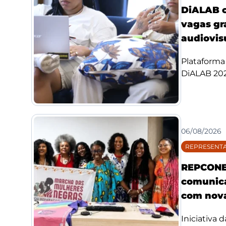
DiALAB c
vagas gr
audiovis
Plataforma 
DiALAB 2026
06/08/2026
REPRESENTA
REPCONE 
comunica
com nova
Iniciativa 