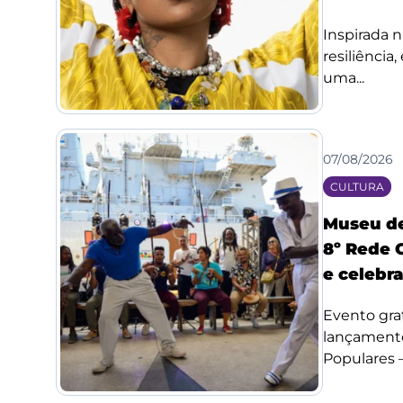
Inspirada n
resiliência
uma...
07/08/2026
CULTURA
Museu de
8º Rede 
e celebr
Evento grat
lançamento
Populares –.