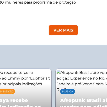
 30 mulheres para programa de proteção
VER MAIS
ENIMENTO
MÚSICA
aya recebe
Afropunk Brasil a
ira indicação ao
vendas para ediç