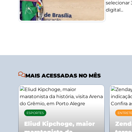
selecionar
digital...
MAIS ACESSADAS NO MÊS
ESPORTES
ENTRET
Eliud Kipchoge, maior
Zend
maratonista da
terce