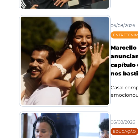
06/08/2026
ENTRETENI
Marcello 
anuncia
capítulo
nos bast
Casal compa
emocionou f
06/08/2026
EDUCAÇÃO