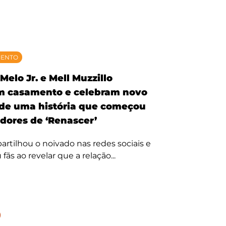
MENTO
Melo Jr. e Mell Muzzillo
m casamento e celebram novo
 de uma história que começou
idores de ‘Renascer’
rtilhou o noivado nas redes sociais e
ãs ao revelar que a relação...