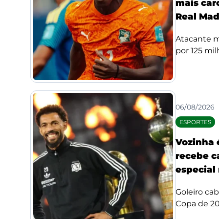
mais car
Real Mad
Atacante m
por 125 mil
06/08/2026
ESPORTES
Vozinha 
recebe c
especial 
Goleiro ca
Copa de 20