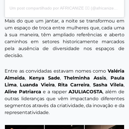
Um post compartilhado por AFRICANIZE ✊🏿 (@africanizeoficial)
Mais do que um jantar, a noite se transformou em
um espaço de troca entre mulheres que, cada uma
à sua maneira, têm ampliado referências e aberto
caminhos em setores historicamente marcados
pela ausência de diversidade nos espaços de
decisão.
Entre as convidadas estavam nomes como
Valéria
Almeida
,
Kenya Sade
,
Thelminha Assis
,
Paula
Lima
,
Luanda Vieira
,
Rita Carreira
,
Sasha Vilela
,
Aline Patriarca
e a rapper
AJULIACOSTA
, além de
outras lideranças que vêm impactando diferentes
segmentos através da criatividade, da inovação e da
representatividade.