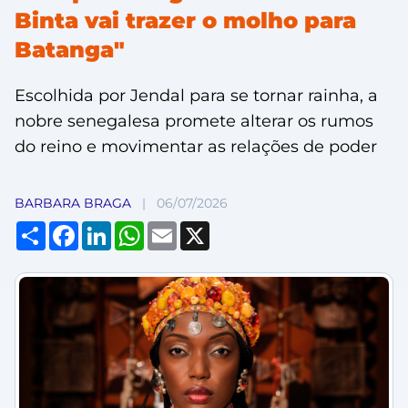
Binta vai trazer o molho para
Batanga"
Escolhida por Jendal para se tornar rainha, a
nobre senegalesa promete alterar os rumos
do reino e movimentar as relações de poder
BARBARA BRAGA
|
06/07/2026
Compartilhar
Facebook
LinkedIn
WhatsApp
Email
X