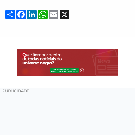
Compartilhar
Facebook
LinkedIn
WhatsApp
Email
X