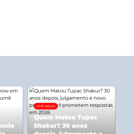
AFRI NEWS
Quem Matou Tupac
uncia
Shakur? 30 anos
lo
depois, julgamento e