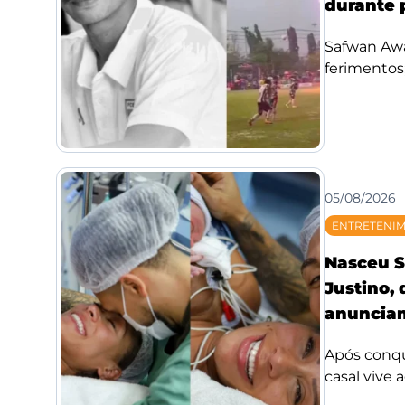
durante 
Safwan Awae
ferimentos;
05/08/2026
ENTRETENI
Nasceu S
Justino,
anunciam
Após conqui
casal vive 