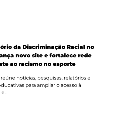
ório da Discriminação Racial no
ança novo site e fortalece rede
te ao racismo no esporte
reúne notícias, pesquisas, relatórios e
 educativas para ampliar o acesso à
e...