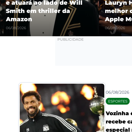
Lauryn Hill é eleito o
“Castel
melhor da história pela
show hi
Apple Music
Maracañ
06/08/2026
06/08/2026
06/08/2026
ESPORTES
Vozinha 
recebe c
especial 