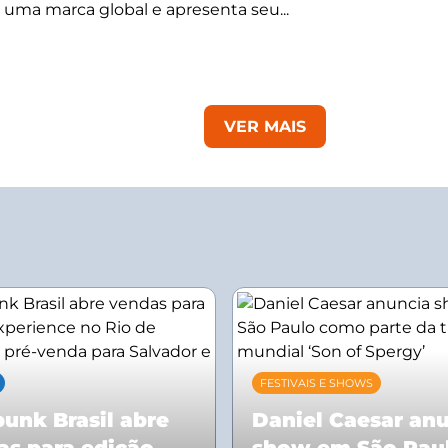
 uma marca global e apresenta seu...
VER MAIS
FESTIVAIS E SHOWS
unk Brasil abre
Daniel Caesar an
as para edição
show em São Pau