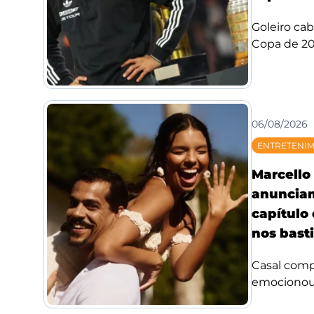
Goleiro ca
Copa de 20
06/08/2026
ENTRETENI
Marcello 
anuncia
capítulo
nos bast
Casal compa
emocionou f