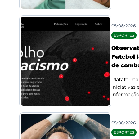
05/08/2026
ESPORTES
Observat
Futebol l
de comba
Plataforma 
iniciativas
informação 
05/08/2026
ESPORTES