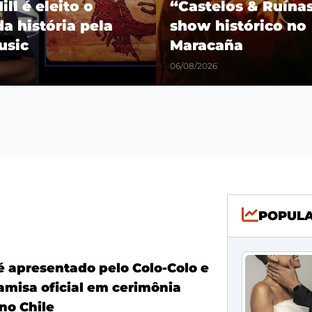
os & Ruínas” com
Fim das especulaçõ
stórico no
Jr. renova com o R
a
Madrid até 2032
06/08/2026
POPUL
é apresentado pelo Colo-Colo e
amisa oficial em cerimônia
no Chile