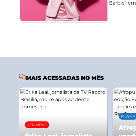
Barbie” em
MAIS ACESSADAS NO MÊS
MÚSICA
AFRI NEWS
Afrop
Érika Leal, jornalista
vend