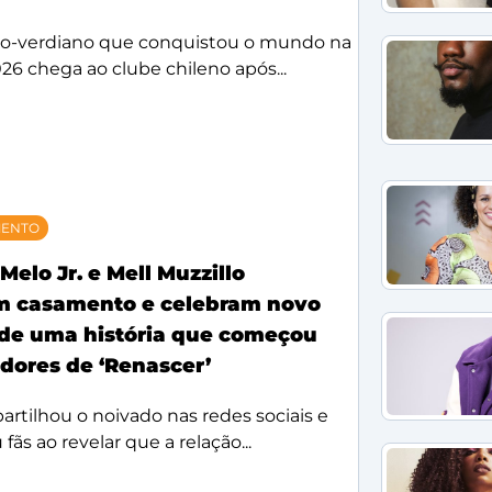
bo-verdiano que conquistou o mundo na
26 chega ao clube chileno após...
MENTO
Melo Jr. e Mell Muzzillo
m casamento e celebram novo
 de uma história que começou
idores de ‘Renascer’
rtilhou o noivado nas redes sociais e
ãs ao revelar que a relação...