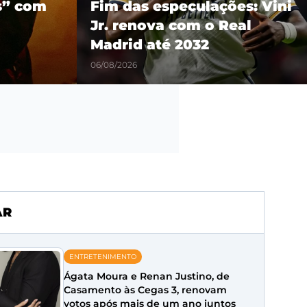
es: Vini
show em São Paulo como
eal
parte da turnê mundial
‘Son of Spergy’
05/08/2026
AR
ENTRETENIMENTO
Ágata Moura e Renan Justino, de
Casamento às Cegas 3, renovam
votos após mais de um ano juntos