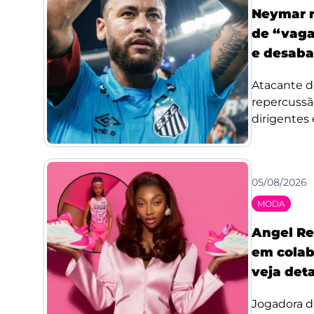
Neymar r
de “vaga
e desaba
Atacante d
repercussã
dirigentes 
05/08/2026
MODA
Angel Re
em colab
veja det
Jogadora d