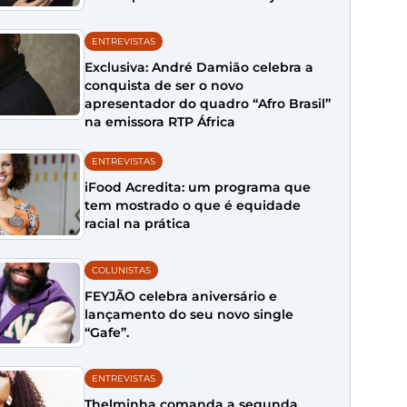
ENTREVISTAS
Exclusiva: André Damião celebra a
conquista de ser o novo
apresentador do quadro “Afro Brasil”
na emissora RTP África
ENTREVISTAS
iFood Acredita: um programa que
tem mostrado o que é equidade
racial na prática
COLUNISTAS
FEYJÃO celebra aniversário e
lançamento do seu novo single
“Gafe”.
ENTREVISTAS
Thelminha comanda a segunda