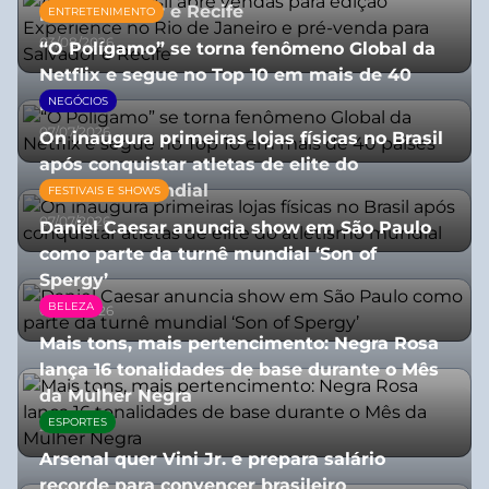
para Salvador e Recife
ENTRETENIMENTO
03/08/2026
“O Polígamo” se torna fenômeno Global da
Netflix e segue no Top 10 em mais de 40
países
NEGÓCIOS
07/07/2026
On inaugura primeiras lojas físicas no Brasil
após conquistar atletas de elite do
atletismo mundial
FESTIVAIS E SHOWS
07/07/2026
Daniel Caesar anuncia show em São Paulo
como parte da turnê mundial ‘Son of
Spergy’
BELEZA
05/08/2026
Mais tons, mais pertencimento: Negra Rosa
lança 16 tonalidades de base durante o Mês
da Mulher Negra
ESPORTES
28/07/2026
Arsenal quer Vini Jr. e prepara salário
recorde para convencer brasileiro