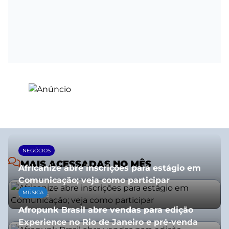
NEGÓCIOS
MAIS ACESSADAS NO MÊS
Africanize abre inscrições para estágio em
Comunicação; veja como participar
MÚSICA
13/01/2026
Afropunk Brasil abre vendas para edição
Experience no Rio de Janeiro e pré-venda