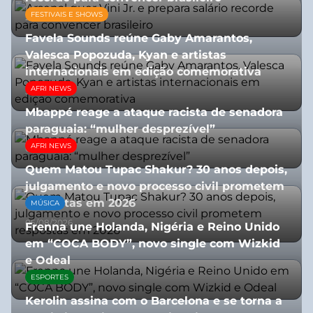
FESTIVAIS E SHOWS
27/07/2026
Favela Sounds reúne Gaby Amarantos,
Valesca Popozuda, Kyan e artistas
internacionais em edição comemorativa
AFRI NEWS
31/07/2026
Mbappé reage a ataque racista de senadora
paraguaia: “mulher desprezível”
AFRI NEWS
07/07/2026
Quem Matou Tupac Shakur? 30 anos depois,
julgamento e novo processo civil prometem
respostas em 2026
MÚSICA
05/08/2026
Frenna une Holanda, Nigéria e Reino Unido
em “COCA BODY”, novo single com Wizkid
e Odeal
ESPORTES
07/07/2026
Kerolin assina com o Barcelona e se torna a