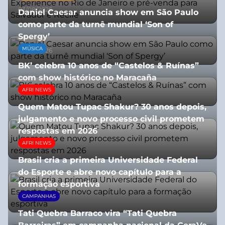
03/08/2026
Daniel Caesar anuncia show em São Paulo
como parte da turnê mundial ‘Son of
Spergy’
MÚSICA
05/08/2026
BK’ celebra 10 anos de “Castelos & Ruínas”
com show histórico no Maracaña
AFRI NEWS
06/08/2026
Quem Matou Tupac Shakur? 30 anos depois,
julgamento e novo processo civil prometem
respostas em 2026
AFRI NEWS
05/08/2026
Brasil cria a primeira Universidade Federal
do Esporte e abre novo capítulo para a
formação esportiva
CAMPANHAS
08/07/2026
Tati Quebra Barraco vira “Tati Quebra