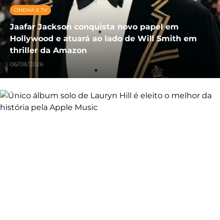
CINEMA E TV
Jaafar Jackson conquista novo papel em
Hollywood e atuará ao lado de Will Smith em
thriller da Amazon
06/08/2026