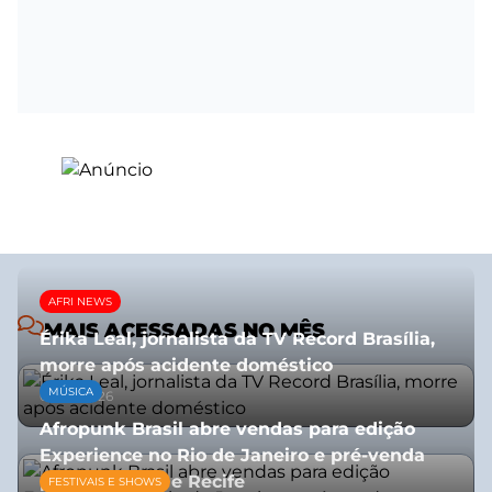
AFRI NEWS
MAIS ACESSADAS NO MÊS
Érika Leal, jornalista da TV Record Brasília,
morre após acidente doméstico
MÚSICA
08/07/2026
Afropunk Brasil abre vendas para edição
Experience no Rio de Janeiro e pré-venda
para Salvador e Recife
FESTIVAIS E SHOWS