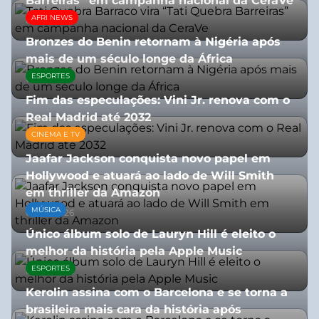
Barreiras” em campanha nacional da CeraVe
AFRI NEWS
08/07/2026
Bronzes do Benin retornam à Nigéria após
mais de um século longe da África
ESPORTES
08/07/2026
Fim das especulações: Vini Jr. renova com o
Real Madrid até 2032
CINEMA E TV
06/08/2026
Jaafar Jackson conquista novo papel em
Hollywood e atuará ao lado de Will Smith
em thriller da Amazon
MÚSICA
06/08/2026
Único álbum solo de Lauryn Hill é eleito o
melhor da história pela Apple Music
ESPORTES
06/08/2026
Kerolin assina com o Barcelona e se torna a
brasileira mais cara da história após