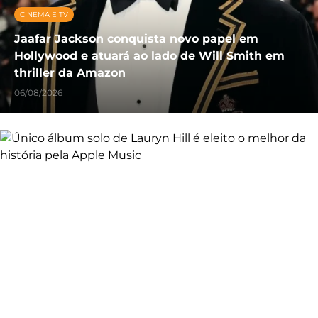
CINEMA E TV
Jaafar Jackson conquista novo papel em
Hollywood e atuará ao lado de Will Smith em
thriller da Amazon
06/08/2026