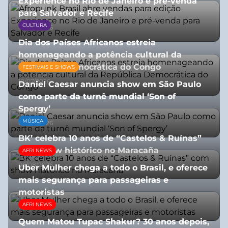
Experience no Rio de Janeiro e pré-venda
para Salvador e Recife
CULTURA
03/08/2026
Dia dos Países Africanos estreia
homenageando a potência cultural da
República Democrática do Congo
FESTIVAIS E SHOWS
10/07/2026
Daniel Caesar anuncia show em São Paulo
como parte da turnê mundial ‘Son of
Spergy’
MÚSICA
05/08/2026
BK’ celebra 10 anos de “Castelos & Ruínas”
com show histórico no Maracaña
AFRI NEWS
06/08/2026
Uber Mulher chega a todo o Brasil, e oferece
mais segurança para passageiras e
motoristas
AFRI NEWS
10/07/2026
Quem Matou Tupac Shakur? 30 anos depois,