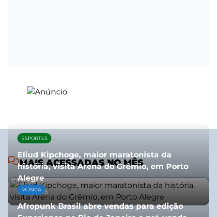
ESPORTES
Eliud Kipchoge, maior maratonista da
MAIS ACESSADAS NO MÊS
história, visita Arena do Grêmio, em Porto
Alegre
MÚSICA
10/07/2026
Afropunk Brasil abre vendas para edição