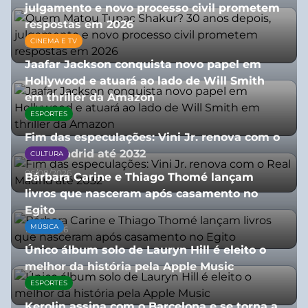
julgamento e novo processo civil prometem
respostas em 2026
CINEMA E TV
05/08/2026
Jaafar Jackson conquista novo papel em
Hollywood e atuará ao lado de Will Smith
em thriller da Amazon
ESPORTES
06/08/2026
Fim das especulações: Vini Jr. renova com o
Real Madrid até 2032
CULTURA
06/08/2026
Bárbara Carine e Thiago Thomé lançam
livros que nasceram após casamento no
Egito
MÚSICA
10/07/2026
Único álbum solo de Lauryn Hill é eleito o
melhor da história pela Apple Music
ESPORTES
06/08/2026
Kerolin assina com o Barcelona e se torna a