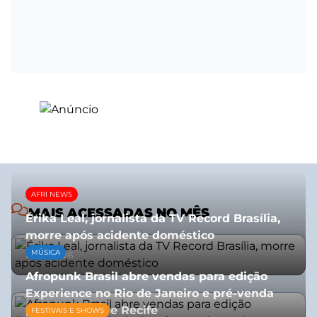
AFRI NEWS
MAIS ACESSADAS NO MÊS
Érika Leal, jornalista da TV Record Brasília,
morre após acidente doméstico
MÚSICA
08/07/2026
Afropunk Brasil abre vendas para edição
Experience no Rio de Janeiro e pré-venda
para Salvador e Recife
FESTIVAIS E SHOWS