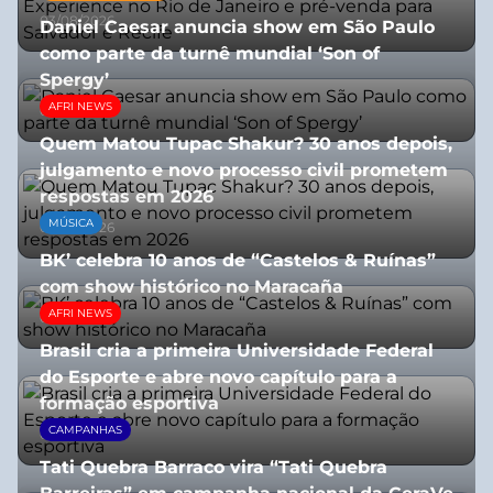
03/08/2026
Daniel Caesar anuncia show em São Paulo
como parte da turnê mundial ‘Son of
Spergy’
AFRI NEWS
05/08/2026
Quem Matou Tupac Shakur? 30 anos depois,
julgamento e novo processo civil prometem
respostas em 2026
MÚSICA
05/08/2026
BK’ celebra 10 anos de “Castelos & Ruínas”
com show histórico no Maracaña
AFRI NEWS
06/08/2026
Brasil cria a primeira Universidade Federal
do Esporte e abre novo capítulo para a
formação esportiva
CAMPANHAS
08/07/2026
Tati Quebra Barraco vira “Tati Quebra