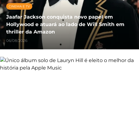
CINEMA E TV
Jaafar Jackson conquista novo papel em
Hollywood e atuará ao lado de Will Smith em
thriller da Amazon
06/08/2026