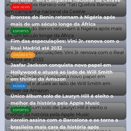
Barreiras” em campanha nacional da CeraVe
AFRI NEWS
08/07/2026
Bronzes do Benin retornam à Nigéria após
mais de um século longe da África
ESPORTES
08/07/2026
Fim das especulações: Vini Jr. renova com o
Real Madrid até 2032
CINEMA E TV
06/08/2026
Jaafar Jackson conquista novo papel em
Hollywood e atuará ao lado de Will Smith
em thriller da Amazon
MÚSICA
06/08/2026
Único álbum solo de Lauryn Hill é eleito o
melhor da história pela Apple Music
ESPORTES
06/08/2026
Kerolin assina com o Barcelona e se torna a
brasileira mais cara da história após