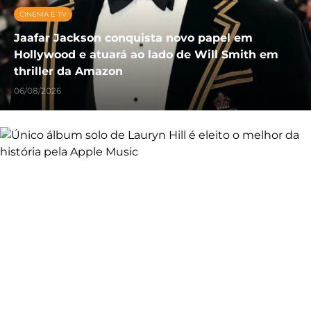
CINEMA E TV
Jaafar Jackson conquista novo papel em
Hollywood e atuará ao lado de Will Smith em
thriller da Amazon
06/08/2026