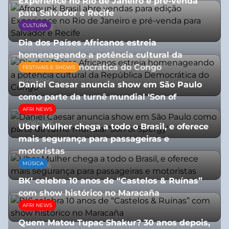
Experience no Rio de Janeiro e pré-venda
para Salvador e Recife
CULTURA
03/08/2026
Dia dos Países Africanos estreia
homenageando a potência cultural da
República Democrática do Congo
FESTIVAIS E SHOWS
10/07/2026
Daniel Caesar anuncia show em São Paulo
como parte da turnê mundial ‘Son of
Spergy’
AFRI NEWS
05/08/2026
Uber Mulher chega a todo o Brasil, e oferece
mais segurança para passageiras e
motoristas
MÚSICA
10/07/2026
BK’ celebra 10 anos de “Castelos & Ruínas”
com show histórico no Maracaña
AFRI NEWS
06/08/2026
Quem Matou Tupac Shakur? 30 anos depois,