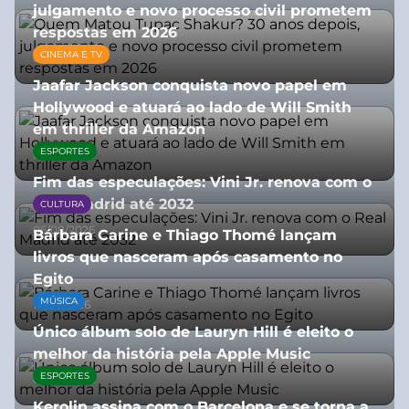
julgamento e novo processo civil prometem
respostas em 2026
CINEMA E TV
05/08/2026
Jaafar Jackson conquista novo papel em
Hollywood e atuará ao lado de Will Smith
em thriller da Amazon
ESPORTES
06/08/2026
Fim das especulações: Vini Jr. renova com o
Real Madrid até 2032
CULTURA
06/08/2026
Bárbara Carine e Thiago Thomé lançam
livros que nasceram após casamento no
Egito
MÚSICA
10/07/2026
Único álbum solo de Lauryn Hill é eleito o
melhor da história pela Apple Music
ESPORTES
06/08/2026
Kerolin assina com o Barcelona e se torna a