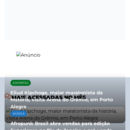
ESPORTES
Eliud Kipchoge, maior maratonista da
MAIS ACESSADAS NO MÊS
história, visita Arena do Grêmio, em Porto
Alegre
MÚSICA
10/07/2026
Afropunk Brasil abre vendas para edição