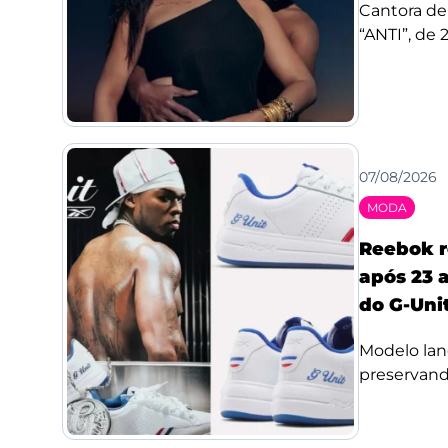
Cantora de
“ANTI”, de 
07/08/2026
MODA
Reebok r
após 23 a
do G-Uni
Modelo lan
preservando