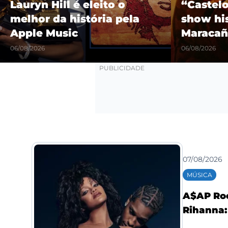
Lauryn Hill é eleito o
“Castel
melhor da história pela
show hi
Apple Music
Maracañ
06/08/2026
06/08/2026
07/08/2026
MÚSICA
A$AP Roc
Rihanna: