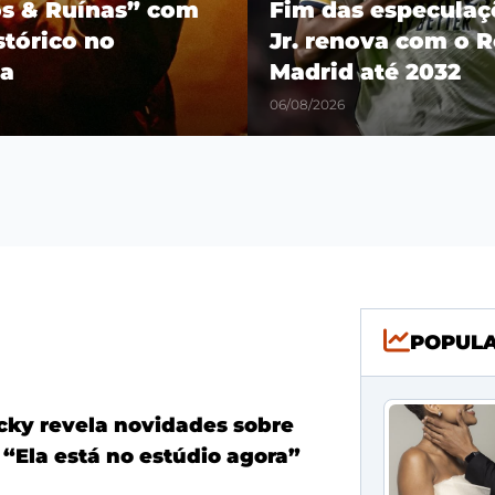
os & Ruínas” com
Fim das especulaçõ
stórico no
Jr. renova com o R
a
Madrid até 2032
06/08/2026
POPUL
ky revela novidades sobre
 “Ela está no estúdio agora”