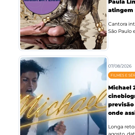
Paula Li
atingem 
Cantora int
São Paulo e
07/08/2026
FILMES E SÉ
Michael 
cinebiog
previsão 
onde assi
Longa reto
agosto, da