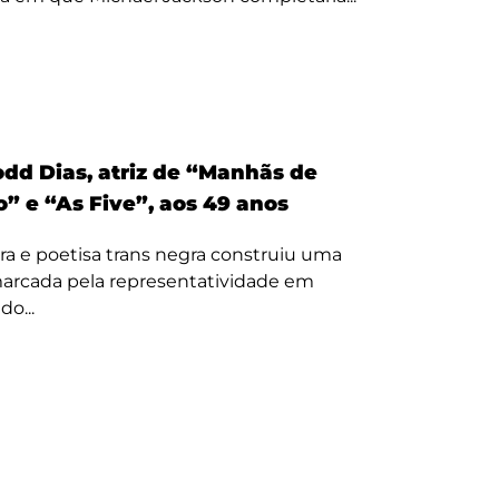
odd Dias, atriz de “Manhãs de
” e “As Five”, aos 49 anos
ora e poetisa trans negra construiu uma
 marcada pela representatividade em
o...