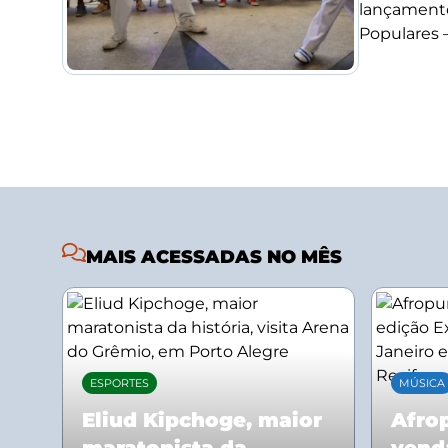
lançamento
Populares –.
MAIS ACESSADAS NO MÊS
ESPORTES
MÚSICA
Eliud Kipchoge, maior
Afrop
maratonista da
vend