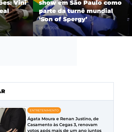
es: Vini
show em São Paulo como
eal
parte da turnê mundial
‘Son of Spergy’
05/08/2026
AR
ENTRETENIMENTO
Ágata Moura e Renan Justino, de
Casamento às Cegas 3, renovam
votos após mais de um ano juntos