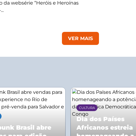
 da websérie “Heróis e Heroínas
..
VER MAIS
CULTURA
Dia dos Países
unk Brasil abre
Africanos estreia
as para edição
homenageando a