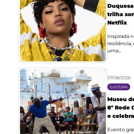
Duquesa l
trilha so
Netflix
Inspirada n
resiliência
uma...
07/08/2026
CULTURA
Museu de
8º Rede 
e celebr
Evento grat