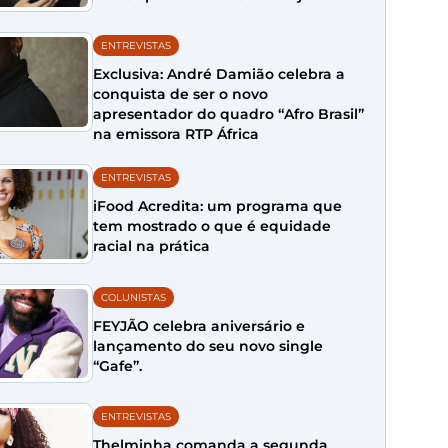
ENTREVISTAS
Exclusiva: André Damião celebra a
conquista de ser o novo
apresentador do quadro “Afro Brasil”
na emissora RTP África
ENTREVISTAS
iFood Acredita: um programa que
tem mostrado o que é equidade
racial na prática
COLUNISTAS
FEYJÃO celebra aniversário e
lançamento do seu novo single
“Gafe”.
ENTREVISTAS
Thelminha comanda a segunda