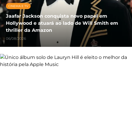
CINEMA E TV
Jaafar Jackson conquista novo papel em
Hollywood e atuará ao lado de Will Smith em
thriller da Amazon
06/08/2026