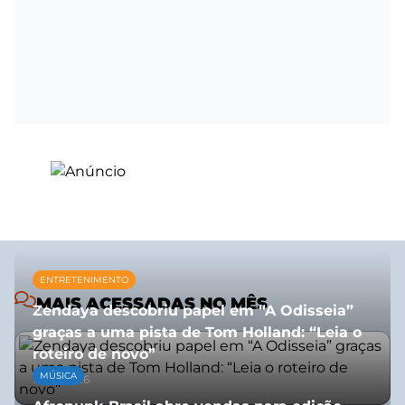
ENTRETENIMENTO
MAIS ACESSADAS NO MÊS
Zendaya descobriu papel em “A Odisseia”
graças a uma pista de Tom Holland: “Leia o
roteiro de novo”
MÚSICA
10/07/2026