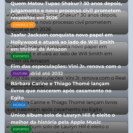
Quem Matou Tupac Shakur? 30 anos depois,
julgamento e novo processo civil prometem
respostas em 2026
CINEMA E TV
05/08/2026
Jaafar Jackson conquista novo papel em
Hollywood e atuará ao lado de Will Smith
em thriller da Amazon
ESPORTES
06/08/2026
Fim das especulações: Vini Jr. renova com o
Real Madrid até 2032
CULTURA
06/08/2026
Bárbara Carine e Thiago Thomé lançam
livros que nasceram após casamento no
Egito
MÚSICA
10/07/2026
Único álbum solo de Lauryn Hill é eleito o
melhor da história pela Apple Music
ESPORTES
06/08/2026