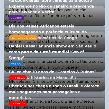
Afropunk Brasil abre vendas para edição
Experience no Rio de Janeiro e pré-venda
para Salvador e Recife
CULTURA
03/08/2026
Dia dos Países Africanos estreia
homenageando a potência cultural da
República Democrática do Congo
FESTIVAIS E SHOWS
10/07/2026
Daniel Caesar anuncia show em São Paulo
como parte da turnê mundial ‘Son of
Spergy’
MÚSICA
05/08/2026
BK’ celebra 10 anos de “Castelos & Ruínas”
com show histórico no Maracaña
AFRI NEWS
06/08/2026
Uber Mulher chega a todo o Brasil, e oferece
mais segurança para passageiras e
motoristas
AFRI NEWS
10/07/2026