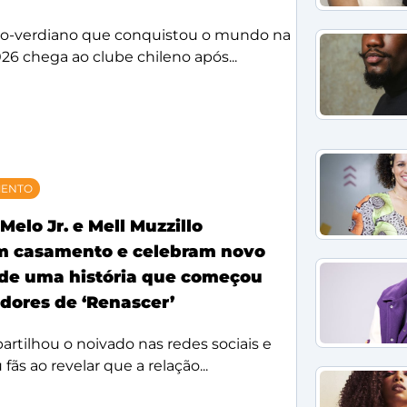
bo-verdiano que conquistou o mundo na
26 chega ao clube chileno após...
MENTO
Melo Jr. e Mell Muzzillo
m casamento e celebram novo
 de uma história que começou
idores de ‘Renascer’
rtilhou o noivado nas redes sociais e
ãs ao revelar que a relação...