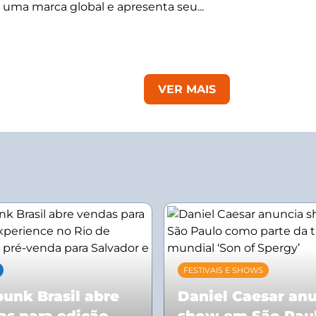
 uma marca global e apresenta seu...
VER MAIS
FESTIVAIS E SHOWS
unk Brasil abre
Daniel Caesar an
as para edição
show em São Pau