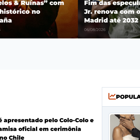
os & Ruínas” com
Fim das especulaçõ
stórico no
Jr. renova com o R
a
Madrid até 2032
06/08/2026
POPUL
é apresentado pelo Colo-Colo e
amisa oficial em cerimônia
no Chile