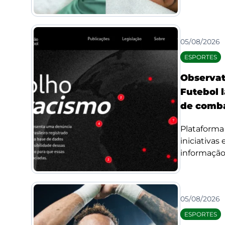
05/08/2026
ESPORTES
Observat
Futebol l
de comba
Plataforma 
iniciativas
informação 
05/08/2026
ESPORTES