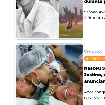
durante 
Safwan Awae
ferimentos;
05/08/2026
ENTRETENI
Nasceu S
Justino,
anunciam
Após conqui
casal vive 