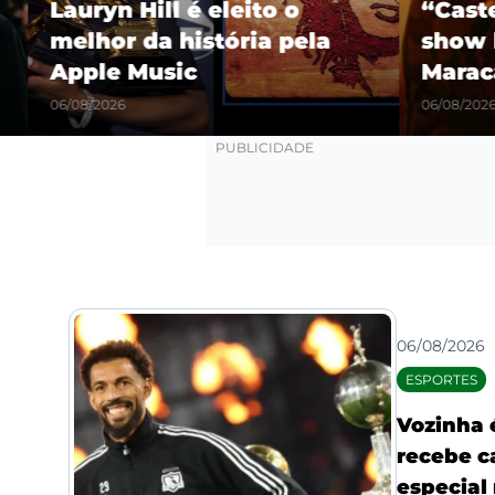
Lauryn Hill é eleito o
“Castel
melhor da história pela
show hi
Apple Music
Maracañ
06/08/2026
06/08/2026
06/08/2026
ESPORTES
Vozinha 
recebe c
especial 