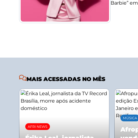
Barbie” em
MAIS ACESSADAS NO MÊS
MÚSICA
AFRI NEWS
Afrop
Érika Leal, jornalista
vend