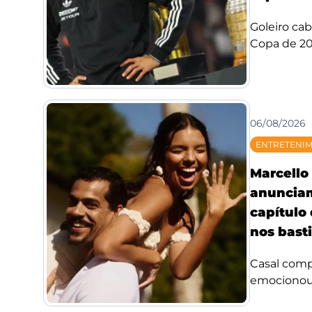
Goleiro ca
Copa de 20
06/08/2026
ENTRETENI
Marcello 
anuncia
capítulo
nos bast
Casal compa
emocionou f