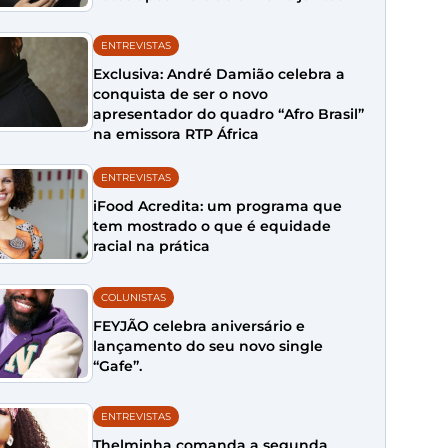
ENTREVISTAS
Exclusiva: André Damião celebra a
conquista de ser o novo
apresentador do quadro “Afro Brasil”
na emissora RTP África
ENTREVISTAS
iFood Acredita: um programa que
tem mostrado o que é equidade
racial na prática
COLUNISTAS
FEYJÃO celebra aniversário e
lançamento do seu novo single
“Gafe”.
ENTREVISTAS
Thelminha comanda a segunda