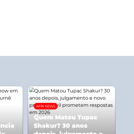
AFRI NEWS
Quem Matou Tupac
uncia
Shakur? 30 anos
lo
depois, julgamento e