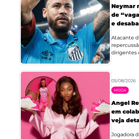
Neymar r
de “vaga
e desaba
Atacante d
repercussã
dirigentes 
05/08/2026
MODA
Angel Re
em colab
veja det
Jogadora d