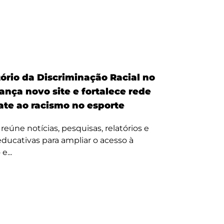
ório da Discriminação Racial no
ança novo site e fortalece rede
te ao racismo no esporte
reúne notícias, pesquisas, relatórios e
 educativas para ampliar o acesso à
e...