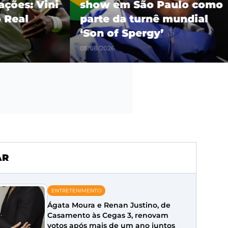
es: Vini
show em São Paulo como
eal
parte da turnê mundial
‘Son of Spergy’
05/08/2026
AR
ENTRETENIMENTO
Ágata Moura e Renan Justino, de
Casamento às Cegas 3, renovam
votos após mais de um ano juntos