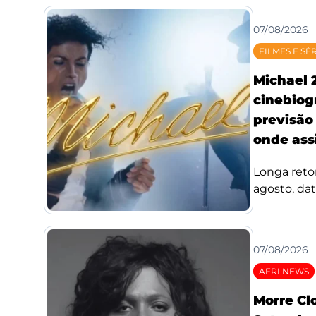
07/08/2026
FILMES E SÉ
Michael 
cinebiog
previsão 
onde assi
Longa reto
agosto, da
07/08/2026
AFRI NEWS
Morre Cl