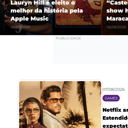
Lauryn Hill é eleito o
“Castel
melhor da história pela
show hi
Apple Music
Maracañ
06/08/2026
06/08/2026
07/08/2026
GAMES
Netflix 
Estendid
expectat