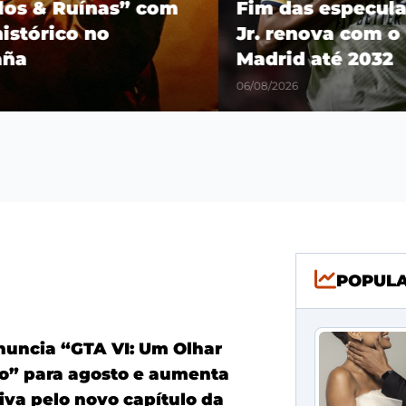
os & Ruínas” com
Fim das especulaçõ
stórico no
Jr. renova com o R
a
Madrid até 2032
06/08/2026
POPUL
anuncia “GTA VI: Um Olhar
o” para agosto e aumenta
iva pelo novo capítulo da