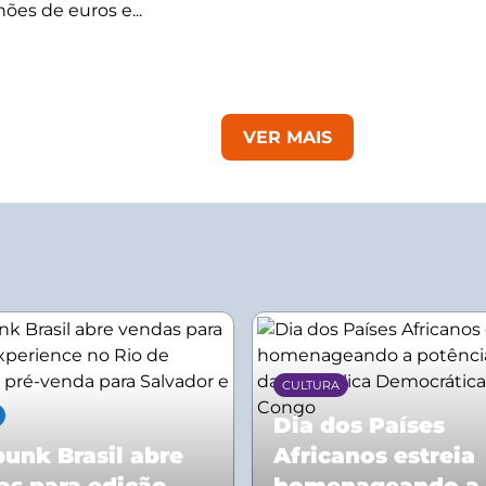
hões de euros e...
VER MAIS
CULTURA
Dia dos Países
unk Brasil abre
Africanos estreia
as para edição
homenageando a