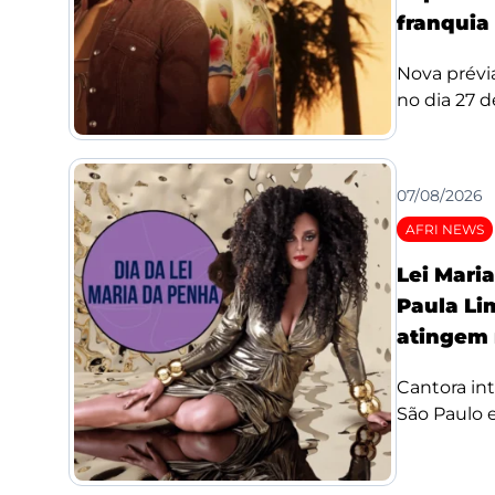
franquia
Nova prévi
no dia 27 de
07/08/2026
AFRI NEWS
Lei Mari
Paula Li
atingem 
Cantora int
São Paulo e