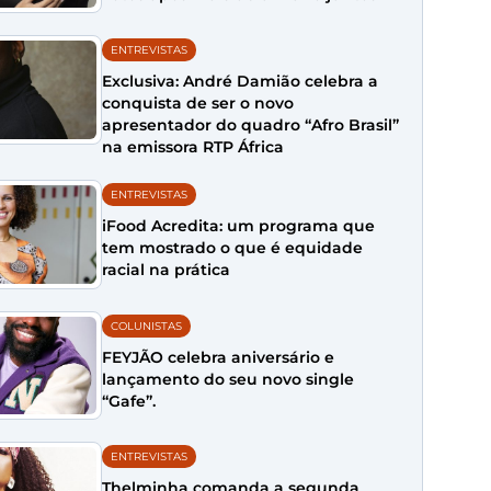
ENTREVISTAS
Exclusiva: André Damião celebra a
conquista de ser o novo
apresentador do quadro “Afro Brasil”
na emissora RTP África
ENTREVISTAS
iFood Acredita: um programa que
tem mostrado o que é equidade
racial na prática
COLUNISTAS
FEYJÃO celebra aniversário e
lançamento do seu novo single
“Gafe”.
ENTREVISTAS
Thelminha comanda a segunda