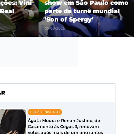
es: Vini
show em São Paulo como
eal
parte da turnê mundial
‘Son of Spergy’
05/08/2026
AR
ENTRETENIMENTO
Ágata Moura e Renan Justino, de
Casamento às Cegas 3, renovam
votos após mais de um ano juntos