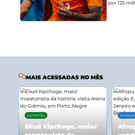
por 125 mil
MAIS ACESSADAS NO MÊS
ESPORTES
MÚSICA
Eliud Kipchoge, maior
Afrop
maratonista da
vend