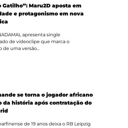
 Gatilho”: Maru2D aposta em
dade e protagonismo em nova
tica
 NADAMAL apresenta single
do de videoclipe que marca o
 de uma versão...
ande se torna o jogador africano
o da história após contratação do
rid
arfinense de 19 anos deixa o RB Leipzig