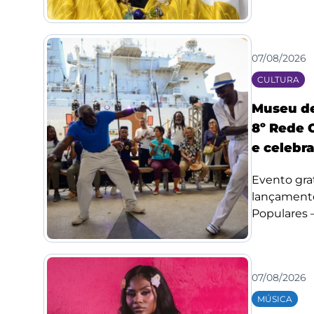
07/08/2026
CULTURA
Museu de
8º Rede 
e celebr
Evento grat
lançamento
Populares –.
07/08/2026
MÚSICA