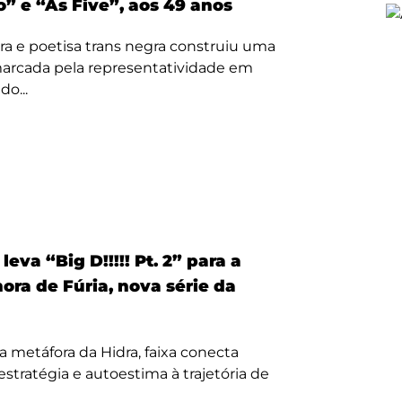
” e “As Five”, aos 49 anos
ora e poetisa trans negra construiu uma
 marcada pela representatividade em
o...
eva “Big D!!!!! Pt. 2” para a
nora de Fúria, nova série da
a metáfora da Hidra, faixa conecta
, estratégia e autoestima à trajetória de