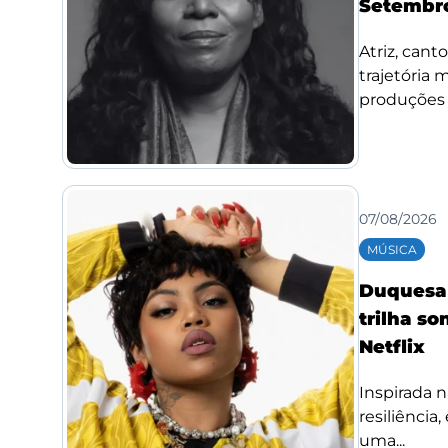
Setembro
Atriz, cant
trajetória
produções d
07/08/2026
MÚSICA
Duquesa l
trilha so
Netflix
Inspirada n
resiliência
uma...