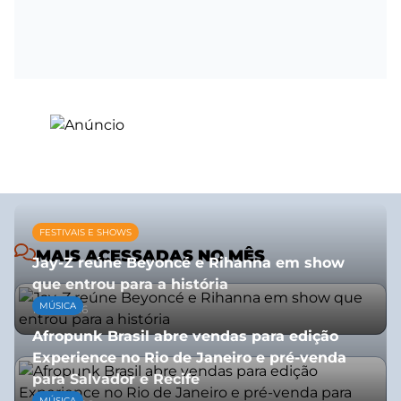
FESTIVAIS E SHOWS
MAIS ACESSADAS NO MÊS
Jay-Z reúne Beyoncé e Rihanna em show
que entrou para a história
MÚSICA
13/07/2026
Afropunk Brasil abre vendas para edição
Experience no Rio de Janeiro e pré-venda
para Salvador e Recife
MÚSICA