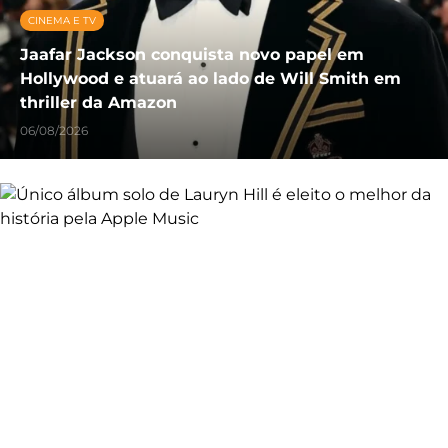
CINEMA E TV
Jaafar Jackson conquista novo papel em
Hollywood e atuará ao lado de Will Smith em
thriller da Amazon
06/08/2026