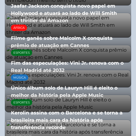
Jaafar Jackson conquista novo papel em
Hollywood e atuará ao lado de Will Smith
em thriller da Amazon
ÁFRICA
06/08/2026
Filme ganês sobre Malcolm X conquista
prêmio de atuação em Cannes
ESPORTES
13/07/2026
Fim das especulações: Vini Jr. renova com o
Real Madrid até 2032
MÚSICA
06/08/2026
Único álbum solo de Lauryn Hill é eleito o
melhor da história pela Apple Music
ESPORTES
06/08/2026
Kerolin assina com o Barcelona e se torna a
brasileira mais cara da história após
transferência recorde
04/08/2026