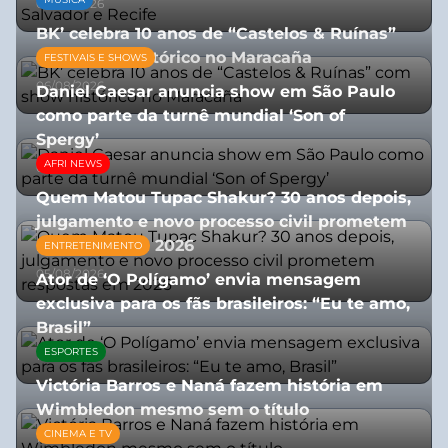
03/08/2026
BK’ celebra 10 anos de “Castelos & Ruínas”
com show histórico no Maracaña
FESTIVAIS E SHOWS
06/08/2026
Daniel Caesar anuncia show em São Paulo
como parte da turnê mundial ‘Son of
Spergy’
AFRI NEWS
05/08/2026
Quem Matou Tupac Shakur? 30 anos depois,
julgamento e novo processo civil prometem
respostas em 2026
ENTRETENIMENTO
05/08/2026
Ator de ‘O Polígamo’ envia mensagem
exclusiva para os fãs brasileiros: “Eu te amo,
Brasil”
ESPORTES
13/07/2026
Victória Barros e Naná fazem história em
Wimbledon mesmo sem o título
CINEMA E TV
13/07/2026