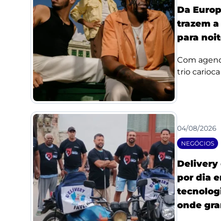
Da Europ
trazem a
para noi
Com agenda
trio carioc
04/08/2026
NEGÓCIOS
Delivery
por dia 
tecnologi
onde gra