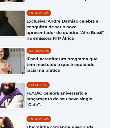
ENTREVISTAS
Exclusiva: André Damião celebra a
conquista de ser o novo
apresentador do quadro “Afro Brasil”
na emissora RTP África
ENTREVISTAS
iFood Acredita: um programa que
tem mostrado o que é equidade
racial na prática
COLUNISTAS
FEYJÃO celebra aniversário e
lançamento do seu novo single
“Gafe”.
ENTREVISTAS
Thelminha comanda a segunda