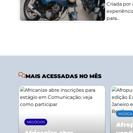
Criada por
experiência
para...
MAIS ACESSADAS NO MÊS
MÚSICA
NEGÓCIOS
Afrop
Africanize abre
vend