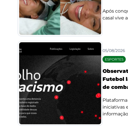
Após conqui
casal vive 
05/08/2026
ESPORTES
Observat
Futebol l
de comba
Plataforma 
iniciativas
informação 