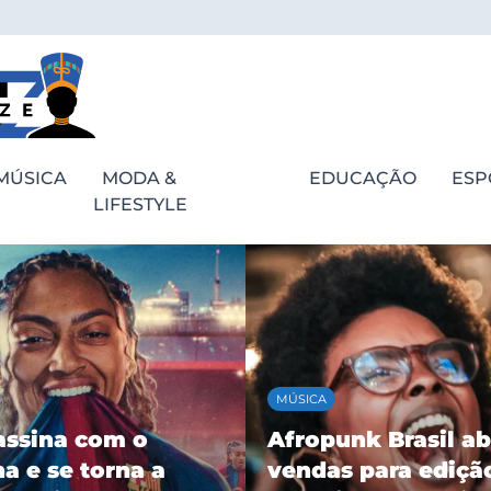
MÚSICA
MODA &
EDUCAÇÃO
ESP
LIFESTYLE
MÚSICA
assina com o
Afropunk Brasil ab
a e se torna a
vendas para ediçã