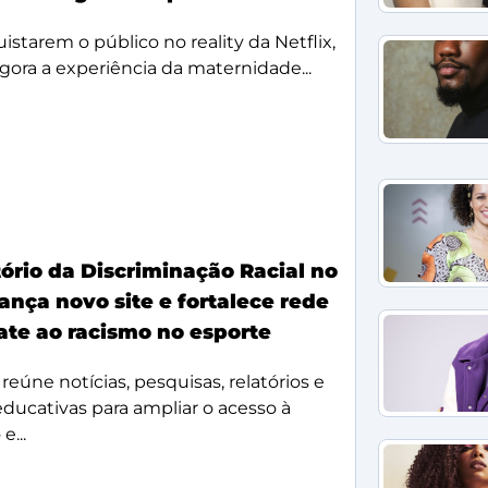
starem o público no reality da Netflix,
agora a experiência da maternidade...
ório da Discriminação Racial no
ança novo site e fortalece rede
te ao racismo no esporte
reúne notícias, pesquisas, relatórios e
 educativas para ampliar o acesso à
e...