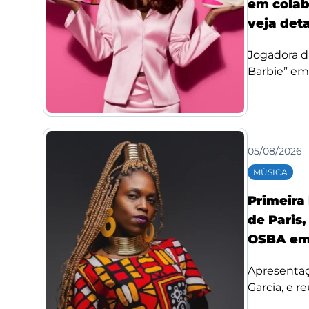
em colab
veja det
Jogadora d
Barbie” em
05/08/2026
MÚSICA
Primeira
de Paris,
OSBA em
Apresentaç
Garcia, e re