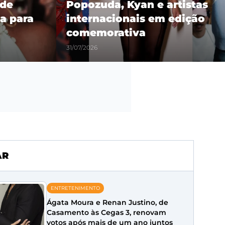
 de
Popozuda, Kyan e artistas
a para
internacionais em edição
comemorativa
31/07/2026
AR
ENTRETENIMENTO
Ágata Moura e Renan Justino, de
Casamento às Cegas 3, renovam
votos após mais de um ano juntos