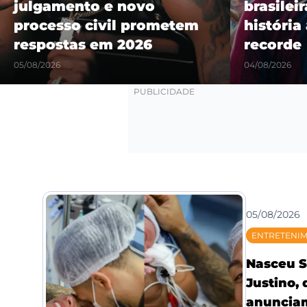
julgamento e novo
brasilei
processo civil prometem
história
respostas em 2026
recorde
05/08/2026
04/08/2026
05/08/2026
ENTRETENI
Nasceu S
Justino,
anunciam