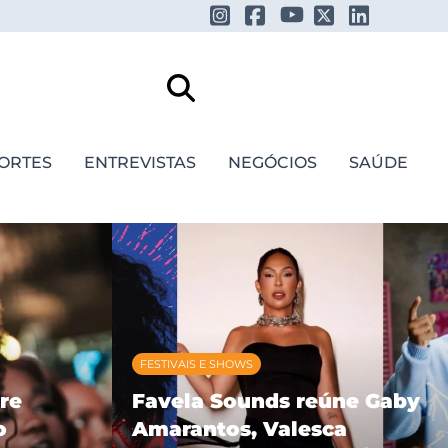
ORTES
ENTREVISTAS
NEGÓCIOS
SAÚDE
FESTIVAIS E SHOWS
re
Favela Sounds reúne Gaby
o
Amarantos, Valesca