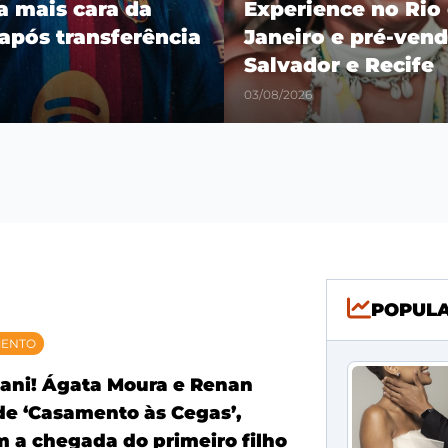
ra mais cara da
Experience no Rio
 após transferência
Janeiro e pré-vend
Salvador e Recife
03/08/2026
POPUL
MENTO
ani! Ágata Moura e Renan
 de ‘Casamento às Cegas’,
 a chegada do primeiro filho