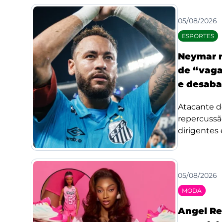
05/08/2026
ESPORTES
Neymar r
de “vaga
e desaba
Atacante d
repercussã
dirigentes 
05/08/2026
MODA
Angel Re