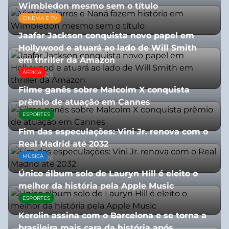
Wimbledon mesmo sem o título
CINEMA E TV
13/07/2026
Jaafar Jackson conquista novo papel em
Hollywood e atuará ao lado de Will Smith
em thriller da Amazon
ÁFRICA
06/08/2026
Filme ganês sobre Malcolm X conquista
prêmio de atuação em Cannes
ESPORTES
13/07/2026
Fim das especulações: Vini Jr. renova com o
Real Madrid até 2032
MÚSICA
06/08/2026
Único álbum solo de Lauryn Hill é eleito o
melhor da história pela Apple Music
ESPORTES
06/08/2026
Kerolin assina com o Barcelona e se torna a
brasileira mais cara da história após