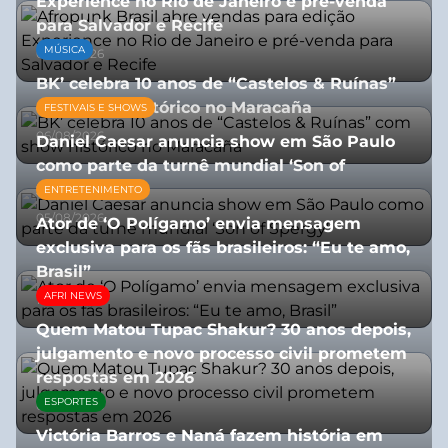
Experience no Rio de Janeiro e pré-venda
para Salvador e Recife
MÚSICA
03/08/2026
BK’ celebra 10 anos de “Castelos & Ruínas”
com show histórico no Maracaña
FESTIVAIS E SHOWS
06/08/2026
Daniel Caesar anuncia show em São Paulo
como parte da turnê mundial ‘Son of
Spergy’
ENTRETENIMENTO
05/08/2026
Ator de ‘O Polígamo’ envia mensagem
exclusiva para os fãs brasileiros: “Eu te amo,
Brasil”
AFRI NEWS
13/07/2026
Quem Matou Tupac Shakur? 30 anos depois,
julgamento e novo processo civil prometem
respostas em 2026
ESPORTES
05/08/2026
Victória Barros e Naná fazem história em