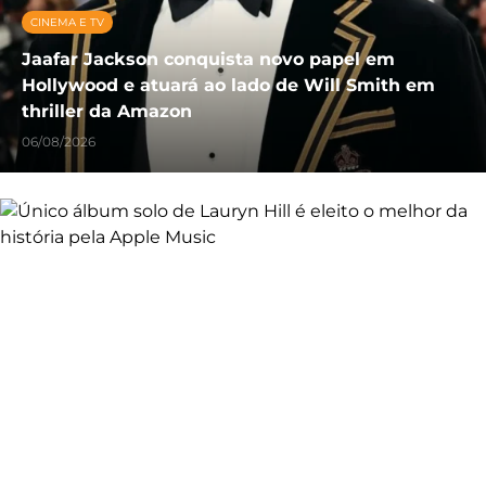
CINEMA E TV
Jaafar Jackson conquista novo papel em
Hollywood e atuará ao lado de Will Smith em
thriller da Amazon
06/08/2026