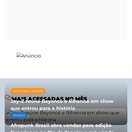
FESTIVAIS E SHOWS
MAIS ACESSADAS NO MÊS
Jay-Z reúne Beyoncé e Rihanna em show
que entrou para a história
MÚSICA
13/07/2026
Afropunk Brasil abre vendas para edição