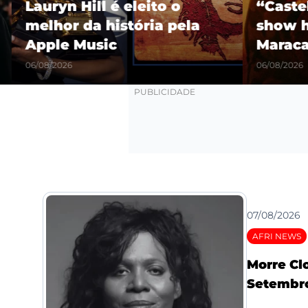
Lauryn Hill é eleito o
“Castel
melhor da história pela
show hi
Apple Music
Maracañ
06/08/2026
06/08/2026
07/08/2026
AFRI NEWS
Morre Cl
Setembro