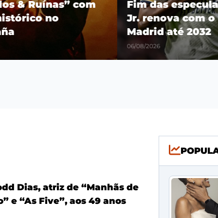
os & Ruínas” com
Fim das especulaçõ
stórico no
Jr. renova com o R
a
Madrid até 2032
06/08/2026
POPUL
odd Dias, atriz de “Manhãs de
” e “As Five”, aos 49 anos