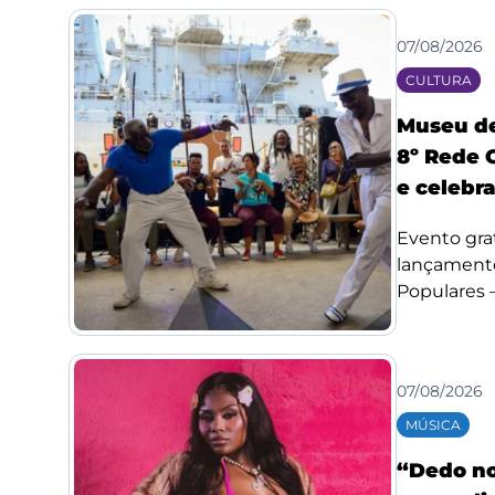
07/08/2026
CULTURA
Museu de
8º Rede 
e celebr
Evento grat
lançamento
Populares –.
07/08/2026
MÚSICA
“Dedo no