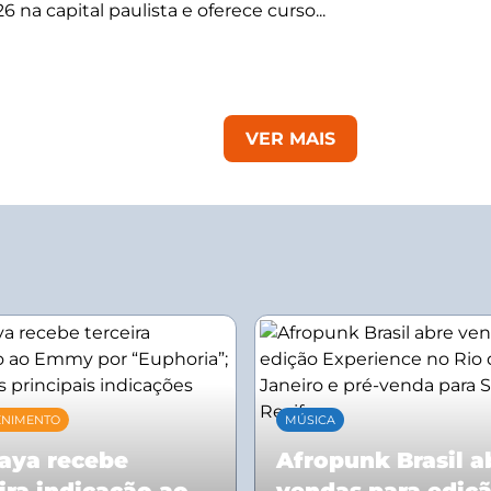
 na capital paulista e oferece curso...
VER MAIS
ENIMENTO
MÚSICA
aya recebe
Afropunk Brasil a
ira indicação ao
vendas para ediç