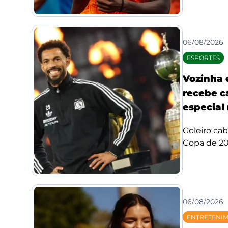
06/08/2026
ESPORTES
Vozinha 
recebe c
especial 
Goleiro ca
Copa de 20
06/08/2026
ENTRETENI