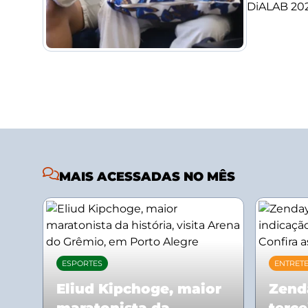
DiALAB 2026
MAIS ACESSADAS NO MÊS
ESPORTES
ENTRET
Eliud Kipchoge, maior
Zend
maratonista da
terce