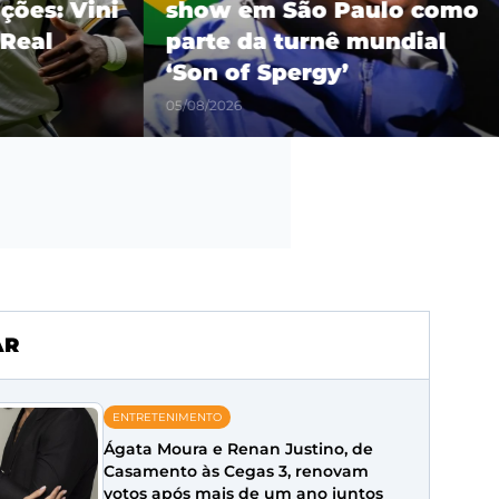
es: Vini
show em São Paulo como
eal
parte da turnê mundial
‘Son of Spergy’
05/08/2026
AR
ENTRETENIMENTO
Ágata Moura e Renan Justino, de
Casamento às Cegas 3, renovam
votos após mais de um ano juntos