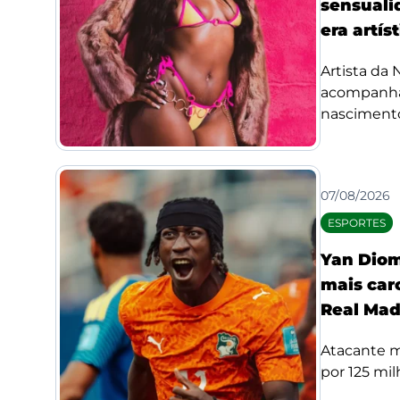
sensuali
era artís
Artista da
acompanha
nascimento
07/08/2026
ESPORTES
Yan Diom
mais car
Real Mad
Atacante m
por 125 mil