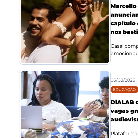
Marcello 
anuncia
capítulo
nos bast
Casal compa
emocionou f
06/08/2026
EDUCAÇÃO
DiALAB c
vagas gr
audiovis
Plataforma 