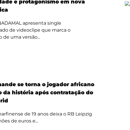
dade e protagonismo em nova
tica
 NADAMAL apresenta single
do de videoclipe que marca o
 de uma versão...
ande se torna o jogador africano
o da história após contratação do
rid
arfinense de 19 anos deixa o RB Leipzig
hões de euros e...