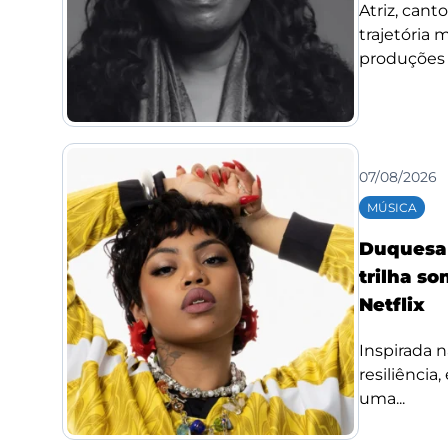
Atriz, cant
trajetória
produções d
07/08/2026
MÚSICA
Duquesa l
trilha so
Netflix
Inspirada n
resiliência
uma...