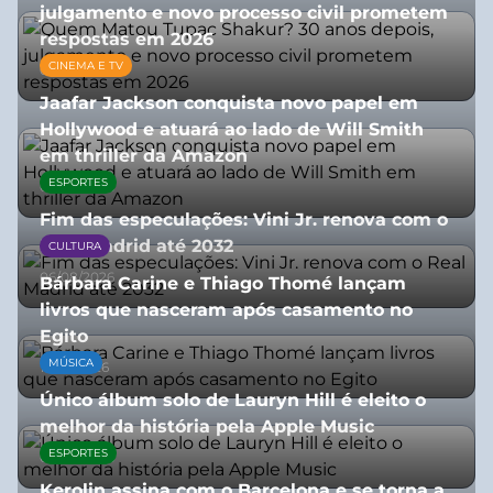
julgamento e novo processo civil prometem
respostas em 2026
CINEMA E TV
05/08/2026
Jaafar Jackson conquista novo papel em
Hollywood e atuará ao lado de Will Smith
em thriller da Amazon
ESPORTES
06/08/2026
Fim das especulações: Vini Jr. renova com o
Real Madrid até 2032
CULTURA
06/08/2026
Bárbara Carine e Thiago Thomé lançam
livros que nasceram após casamento no
Egito
MÚSICA
10/07/2026
Único álbum solo de Lauryn Hill é eleito o
melhor da história pela Apple Music
ESPORTES
06/08/2026
Kerolin assina com o Barcelona e se torna a