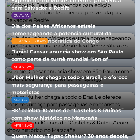
Experience no Rio de Janeiro e pré-venda
para Salvador e Recife
CULTURA
03/08/2026
Dia dos Países Africanos estreia
homenageando a potência cultural da
República Democrática do Congo
FESTIVAIS E SHOWS
10/07/2026
Daniel Caesar anuncia show em São Paulo
como parte da turnê mundial ‘Son of
Spergy’
AFRI NEWS
05/08/2026
Uber Mulher chega a todo o Brasil, e oferece
mais segurança para passageiras e
motoristas
MÚSICA
10/07/2026
BK’ celebra 10 anos de “Castelos & Ruínas”
com show histórico no Maracaña
AFRI NEWS
06/08/2026
Quem Matou Tupac Shakur? 30 anos depois,