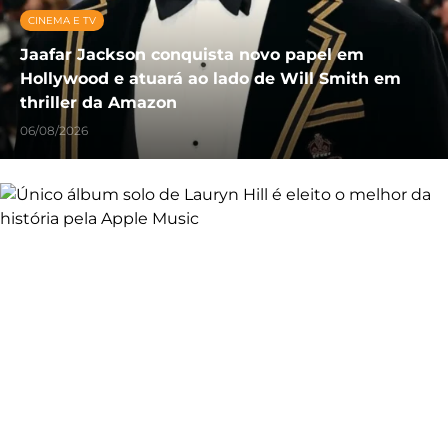
CINEMA E TV
Jaafar Jackson conquista novo papel em
Hollywood e atuará ao lado de Will Smith em
thriller da Amazon
06/08/2026