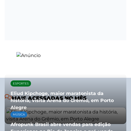
ESPORTES
Eliud Kipchoge, maior maratonista da
MAIS ACESSADAS NO MÊS
história, visita Arena do Grêmio, em Porto
Alegre
MÚSICA
10/07/2026
Afropunk Brasil abre vendas para edição