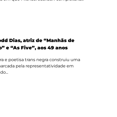
odd Dias, atriz de “Manhãs de
” e “As Five”, aos 49 anos
ora e poetisa trans negra construiu uma
 marcada pela representatividade em
o...