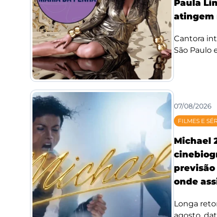
Paula Li
atingem 
Cantora int
São Paulo e
07/08/2026
FILMES E SÉ
Michael 
cinebiog
previsão 
onde assi
Longa reto
agosto, da