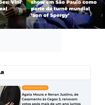
es: Vini
show em São Paulo como
eal
parte da turnê mundial
‘Son of Spergy’
05/08/2026
AR
ENTRETENIMENTO
Ágata Moura e Renan Justino, de
Casamento às Cegas 3, renovam
votos após mais de um ano juntos