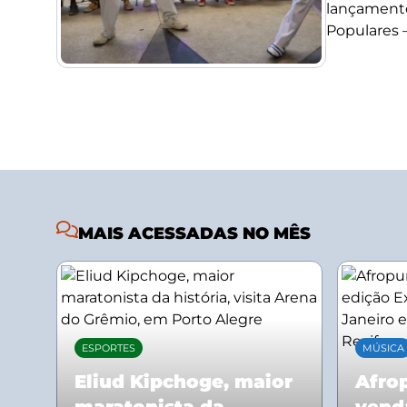
lançamento
Populares –.
MAIS ACESSADAS NO MÊS
ESPORTES
MÚSICA
Eliud Kipchoge, maior
Afrop
maratonista da
vend