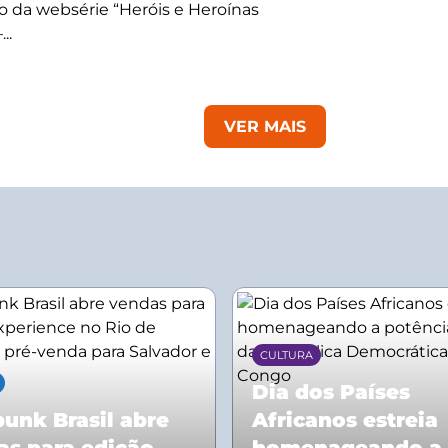
 da websérie “Heróis e Heroínas
..
VER MAIS
CULTURA
Dia dos Países
unk Brasil abre
Africanos estreia
as para edição
homenageando a