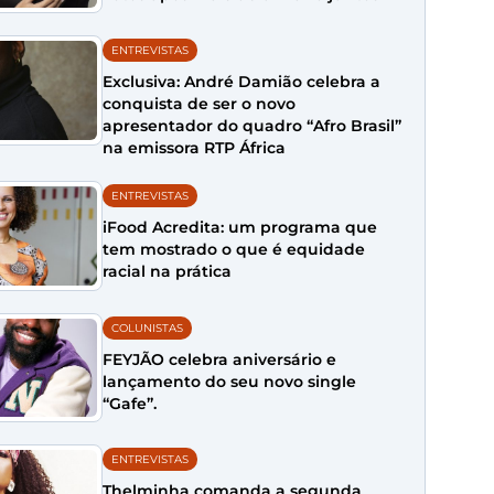
ENTREVISTAS
Exclusiva: André Damião celebra a
conquista de ser o novo
apresentador do quadro “Afro Brasil”
na emissora RTP África
ENTREVISTAS
iFood Acredita: um programa que
tem mostrado o que é equidade
racial na prática
COLUNISTAS
FEYJÃO celebra aniversário e
lançamento do seu novo single
“Gafe”.
ENTREVISTAS
Thelminha comanda a segunda