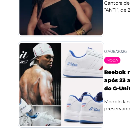
Cantora de
“ANTI”, de 
07/08/2026
MODA
Reebok r
após 23 a
do G-Uni
Modelo lan
preservando