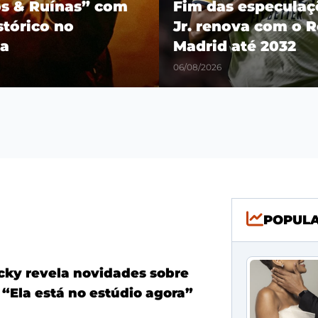
os & Ruínas” com
Fim das especulaçõ
stórico no
Jr. renova com o R
a
Madrid até 2032
06/08/2026
POPUL
ky revela novidades sobre
 “Ela está no estúdio agora”