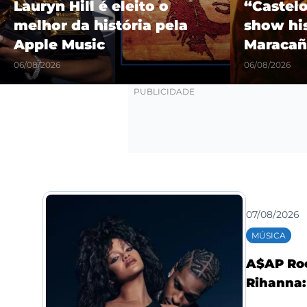
Lauryn Hill é eleito o
“Castel
melhor da história pela
show hi
Apple Music
Maracañ
06/08/2026
06/08/2026
07/08/2026
MÚSICA
A$AP Roc
Rihanna: