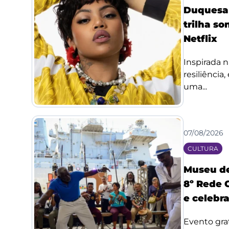
Duquesa l
trilha so
Netflix
Inspirada n
resiliência
uma...
07/08/2026
CULTURA
Museu de
8º Rede 
e celebr
Evento grat