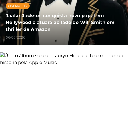
CINEMA E TV
Jaafar Jackson conquista novo papel em
Hollywood e atuará ao lado de Will Smith em
thriller da Amazon
06/08/2026