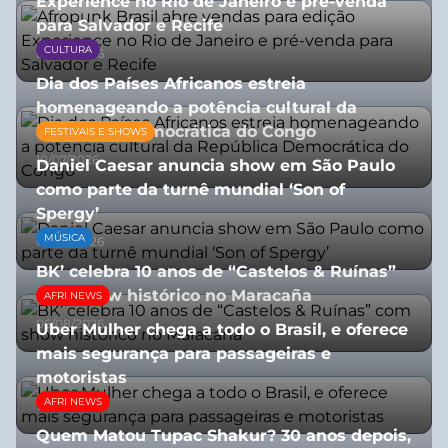
Experience no Rio de Janeiro e pré-venda
para Salvador e Recife
CULTURA
03/08/2026
Dia dos Países Africanos estreia
homenageando a potência cultural da
República Democrática do Congo
FESTIVAIS E SHOWS
10/07/2026
Daniel Caesar anuncia show em São Paulo
como parte da turnê mundial ‘Son of
Spergy’
MÚSICA
05/08/2026
BK’ celebra 10 anos de “Castelos & Ruínas”
com show histórico no Maracaña
AFRI NEWS
06/08/2026
Uber Mulher chega a todo o Brasil, e oferece
mais segurança para passageiras e
motoristas
AFRI NEWS
10/07/2026
Quem Matou Tupac Shakur? 30 anos depois,