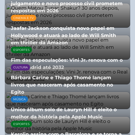
julgamento e novo processo civil prometem
respostas em 2026
CINEMA E TV
05/08/2026
Jaafar Jackson conquista novo papel em
Hollywood e atuará ao lado de Will Smith
em thriller da Amazon
ESPORTES
06/08/2026
Fim das especulações: Vini Jr. renova com o
Real Madrid até 2032
CULTURA
06/08/2026
Bárbara Carine e Thiago Thomé lançam
livros que nasceram após casamento no
Egito
MÚSICA
10/07/2026
Único álbum solo de Lauryn Hill é eleito o
melhor da história pela Apple Music
ESPORTES
06/08/2026
Kerolin assina com o Barcelona e se torna a