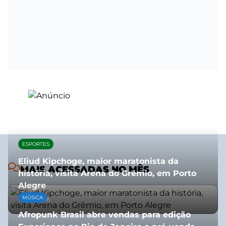
ESPORTES
Eliud Kipchoge, maior maratonista da
MAIS ACESSADAS NO MÊS
história, visita Arena do Grêmio, em Porto
Alegre
MÚSICA
10/07/2026
Afropunk Brasil abre vendas para edição