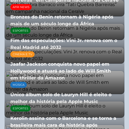
Barreiras” em campanha nacional da CeraVe
AFRI NEWS
08/07/2026
Bronzes do Benin retornam à Nigéria após
mais de um século longe da África
ESPORTES
08/07/2026
Fim das especulações: Vini Jr. renova com o
Real Madrid até 2032
CINEMA E TV
06/08/2026
Jaafar Jackson conquista novo papel em
Hollywood e atuará ao lado de Will Smith
em thriller da Amazon
MÚSICA
06/08/2026
Único álbum solo de Lauryn Hill é eleito o
melhor da história pela Apple Music
ESPORTES
06/08/2026
Kerolin assina com o Barcelona e se torna a
brasileira mais cara da história após