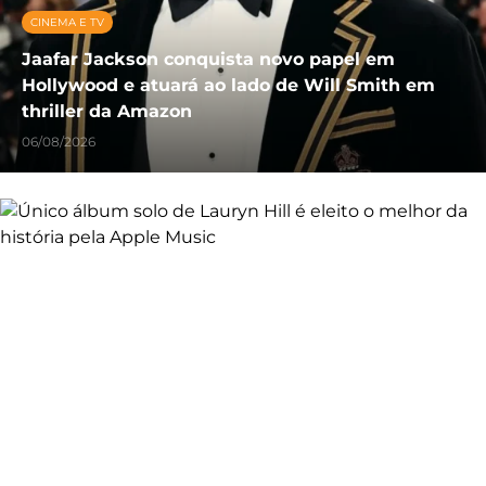
CINEMA E TV
Jaafar Jackson conquista novo papel em
Hollywood e atuará ao lado de Will Smith em
thriller da Amazon
06/08/2026