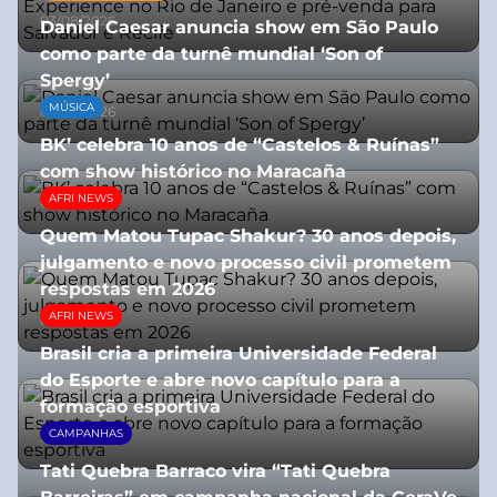
03/08/2026
Daniel Caesar anuncia show em São Paulo
como parte da turnê mundial ‘Son of
Spergy’
MÚSICA
05/08/2026
BK’ celebra 10 anos de “Castelos & Ruínas”
com show histórico no Maracaña
AFRI NEWS
06/08/2026
Quem Matou Tupac Shakur? 30 anos depois,
julgamento e novo processo civil prometem
respostas em 2026
AFRI NEWS
05/08/2026
Brasil cria a primeira Universidade Federal
do Esporte e abre novo capítulo para a
formação esportiva
CAMPANHAS
08/07/2026
Tati Quebra Barraco vira “Tati Quebra