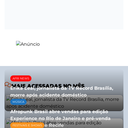
AFRI NEWS
MAIS ACESSADAS NO MÊS
Érika Leal, jornalista da TV Record Brasília,
morre após acidente doméstico
MÚSICA
08/07/2026
Afropunk Brasil abre vendas para edição
Experience no Rio de Janeiro e pré-venda
para Salvador e Recife
FESTIVAIS E SHOWS