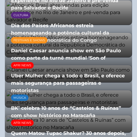
Experience no Rio de Janeiro e pré-venda
para Salvador e Recife
CULTURA
03/08/2026
Dia dos Países Africanos estreia
homenageando a potência cultural da
República Democrática do Congo
FESTIVAIS E SHOWS
10/07/2026
Daniel Caesar anuncia show em São Paulo
como parte da turnê mundial ‘Son of
Spergy’
AFRI NEWS
05/08/2026
Uber Mulher chega a todo o Brasil, e oferece
mais segurança para passageiras e
motoristas
MÚSICA
10/07/2026
BK’ celebra 10 anos de “Castelos & Ruínas”
com show histórico no Maracaña
AFRI NEWS
06/08/2026
Quem Matou Tupac Shakur? 30 anos depois,