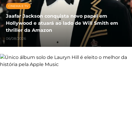
CINEMA E TV
Jaafar Jackson conquista novo papel em
Hollywood e atuará ao lado de Will Smith em
thriller da Amazon
06/08/2026