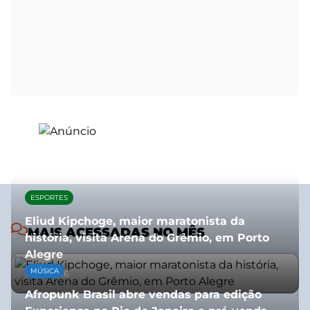
ESPORTES
Eliud Kipchoge, maior maratonista da
MAIS ACESSADAS NO MÊS
história, visita Arena do Grêmio, em Porto
Alegre
MÚSICA
10/07/2026
Afropunk Brasil abre vendas para edição