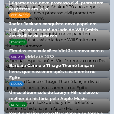
julgamento e novo processo civil prometem
respostas em 2026
CINEMA E TV
05/08/2026
Jaafar Jackson conquista novo papel em
Hollywood e atuará ao lado de Will Smith
em thriller da Amazon
ESPORTES
06/08/2026
Fim das especulações: Vini Jr. renova com o
Real Madrid até 2032
CULTURA
06/08/2026
Bárbara Carine e Thiago Thomé lançam
livros que nasceram após casamento no
Egito
MÚSICA
10/07/2026
Único álbum solo de Lauryn Hill é eleito o
melhor da história pela Apple Music
ESPORTES
06/08/2026
Kerolin assina com o Barcelona e se torna a