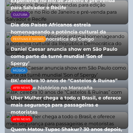
Experience no Rio de Janeiro e pré-venda
para Salvador e Recife
CULTURA
03/08/2026
Dia dos Países Africanos estreia
homenageando a potência cultural da
República Democrática do Congo
FESTIVAIS E SHOWS
10/07/2026
Daniel Caesar anuncia show em São Paulo
como parte da turnê mundial ‘Son of
Spergy’
MÚSICA
05/08/2026
BK’ celebra 10 anos de “Castelos & Ruínas”
com show histórico no Maracaña
AFRI NEWS
06/08/2026
Uber Mulher chega a todo o Brasil, e oferece
mais segurança para passageiras e
motoristas
AFRI NEWS
10/07/2026
Quem Matou Tupac Shakur? 30 anos depois,