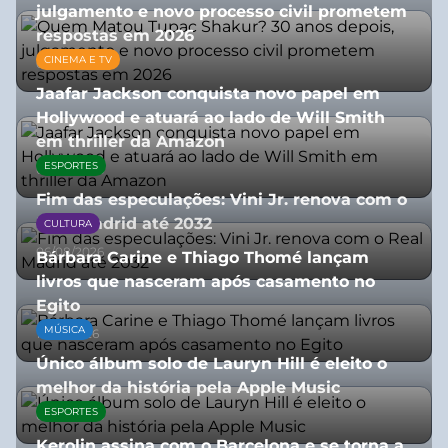
julgamento e novo processo civil prometem
respostas em 2026
CINEMA E TV
05/08/2026
Jaafar Jackson conquista novo papel em
Hollywood e atuará ao lado de Will Smith
em thriller da Amazon
ESPORTES
06/08/2026
Fim das especulações: Vini Jr. renova com o
Real Madrid até 2032
CULTURA
06/08/2026
Bárbara Carine e Thiago Thomé lançam
livros que nasceram após casamento no
Egito
MÚSICA
10/07/2026
Único álbum solo de Lauryn Hill é eleito o
melhor da história pela Apple Music
ESPORTES
06/08/2026
Kerolin assina com o Barcelona e se torna a