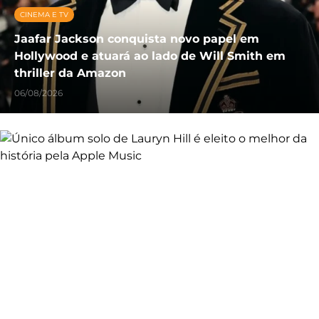
CINEMA E TV
Jaafar Jackson conquista novo papel em
Hollywood e atuará ao lado de Will Smith em
thriller da Amazon
06/08/2026