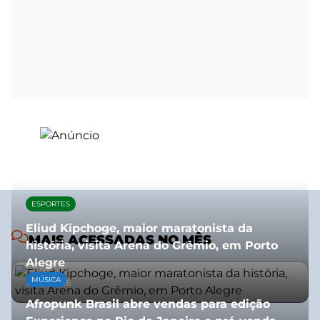
ESPORTES
Eliud Kipchoge, maior maratonista da
MAIS ACESSADAS NO MÊS
história, visita Arena do Grêmio, em Porto
Alegre
MÚSICA
10/07/2026
Afropunk Brasil abre vendas para edição