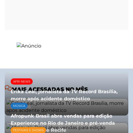
AFRI NEWS
MAIS ACESSADAS NO MÊS
Érika Leal, jornalista da TV Record Brasília,
morre após acidente doméstico
MÚSICA
08/07/2026
Afropunk Brasil abre vendas para edição
Experience no Rio de Janeiro e pré-venda
para Salvador e Recife
FESTIVAIS E SHOWS