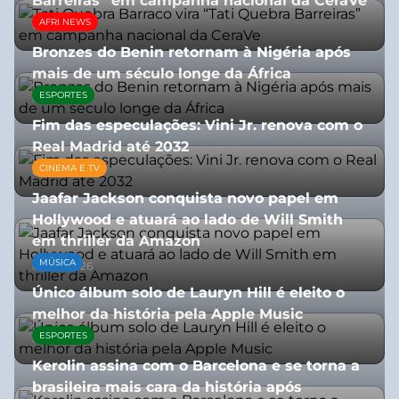
Barreiras” em campanha nacional da CeraVe
AFRI NEWS
08/07/2026
Bronzes do Benin retornam à Nigéria após
mais de um século longe da África
ESPORTES
08/07/2026
Fim das especulações: Vini Jr. renova com o
Real Madrid até 2032
CINEMA E TV
06/08/2026
Jaafar Jackson conquista novo papel em
Hollywood e atuará ao lado de Will Smith
em thriller da Amazon
MÚSICA
06/08/2026
Único álbum solo de Lauryn Hill é eleito o
melhor da história pela Apple Music
ESPORTES
06/08/2026
Kerolin assina com o Barcelona e se torna a
brasileira mais cara da história após