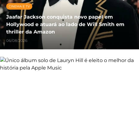
CINEMA E TV
Jaafar Jackson conquista novo papel em
Hollywood e atuará ao lado de Will Smith em
thriller da Amazon
06/08/2026