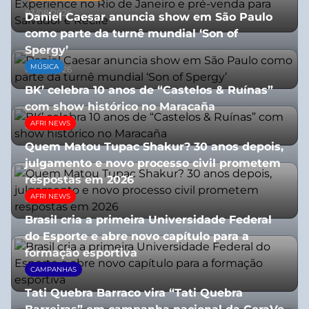
03/08/2026
Daniel Caesar anuncia show em São Paulo
como parte da turnê mundial ‘Son of
Spergy’
MÚSICA
05/08/2026
BK’ celebra 10 anos de “Castelos & Ruínas”
com show histórico no Maracaña
AFRI NEWS
06/08/2026
Quem Matou Tupac Shakur? 30 anos depois,
julgamento e novo processo civil prometem
respostas em 2026
AFRI NEWS
05/08/2026
Brasil cria a primeira Universidade Federal
do Esporte e abre novo capítulo para a
formação esportiva
CAMPANHAS
08/07/2026
Tati Quebra Barraco vira “Tati Quebra